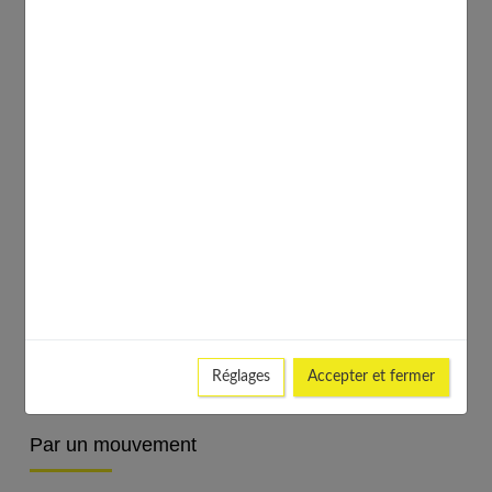
Les mouvements se font neuf fois dans le sens
des aiguilles d'une montre
et neuf fois dans le sens
inverse. Le point de Qi Gong au sommet de la tête
est tendu au ciel. Les genoux sont relâchés, voire
légèrement fléchis. On a une action anti
inflammatoire et on améliore les règles irrégulières,
en apportant de la chaleur par ce mouvement interne.
Prévenir les descentes d’organe
Un mouvement à adopter en prévention et simple à
Réglages
Accepter et fermer
effectuer, en cas de risque de descente d'organe.
Par un mouvement