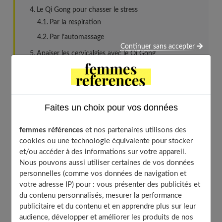
Le Qi Gong pour chasser le stress
Par la respiration
Par l’automassage
Continuer sans accepter
Apaiser les cervicalgies avec le Qi Gong
Par des mouvements
Le Qi Gong pour soulager les maux de tête
Par l’automassage
Faites un choix pour vos données
Améliorer les colopathies avec le Qi GONG
Par la respiration
femmes références
et nos partenaires utilisons des
Par l’automassage
cookies ou une technologie équivalente pour stocker
et/ou accéder à des informations sur votre appareil.
Atténuer les règles douloureuses grâce au Qi Gong
Nous pouvons aussi utiliser certaines de vos données
Prévenir les descentes d’organe
personnelles (comme vos données de navigation et
Par un mouvement
votre adresse IP) pour : vous présenter des publicités et
du contenu personnalisés, mesurer la performance
Le Qi Gong pour les enfants
publicitaire et du contenu et en apprendre plus sur leur
A quel rythme chez l’enfant ?
audience, développer et améliorer les produits de nos