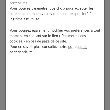
À découvrir aussi
partenaires.
Vous pouvez paramétrer vos choix pour accepter les
cookies ou non, ou vous y opposer lorsque l’intérêt
légitime est utilisé.
Qi Gong : qu’est-ce que c’est ?
Vous pourrez également modifier vos préférences à tout
moment en cliquant sur le lien « Paramètres des
Au carrefour de la
médecine et de la méditation
, le Qi
cookies » en bas de page de ce site.
Gong s'appuie sur les liens existants entre le
corps et
Pour en savoir plus, consultez notre
politique de
l'esprit
. Il découle à l'origine du taoïsme qui est à la fois
confidentialité
.
une
philosophie, une éthique et une religion
: il incite
à abandonner les préoccupations matérielles pour se
concentrer sur le Tao, la "
Voie
".
Par cette philosophie, on parvient à l'équilibre, à
l’harmonie et à la paix. Le Qi Gong, bien que
s'inspirant
du taoïsme
, n'est pas l'expression d'une religion, mais
d'un mode de vie. Fondé sur des concepts traditionnels