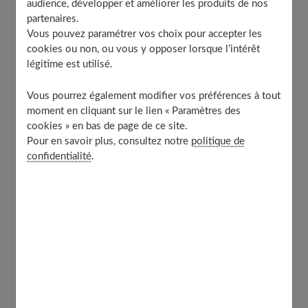
mais généraliste face à tout pathogène détecté. En
audience, développer et améliorer les produits de nos
parallèle, l’immunité adaptative garde en mémoire
partenaires.
chaque rencontre avec un agent infectieux. Cette
Vous pouvez paramétrer vos choix pour accepter les
capacité d’apprentissage lui permet de réagir plus vite et
cookies ou non, ou vous y opposer lorsque l’intérêt
légitime est utilisé.
plus efficacement lors d’une nouvelle exposition au
même agresseur.
Vous pourrez également modifier vos préférences à tout
moment en cliquant sur le lien « Paramètres des
Facteurs influençant l’immunité à tout âge
cookies » en bas de page de ce site.
Pour en savoir plus, consultez notre
politique de
Nos défenses immunitaires évoluent constamment au fil
confidentialité
.
des années. Les enfants construisent peu à peu leur
arsenal protecteur, découvrant et mémorisant de
nouveaux pathogènes. Les adultes profitent
généralement d’un système bien rodé, tandis que les
personnes âgées
peuvent observer un affaiblissement
progressif de leurs défenses.
Le stress chronique figure
parmi les ennemis majeurs de l’immunité.
D’ailleurs, de
nombreuses familles constatent une diminution notable
des rhumes hivernaux après avoir simplement amélioré