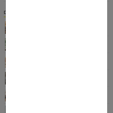
Derniers articles :
Appareil auditif rechargeable : la révolution qui
change tout
Le minimalisme dans la consommation : choisir la
Slow Life pour moins subir
Soulager les jambes lourdes naturellement : 10
solutions simples qui fonctionnent vraiment
Comment améliorer son espace nuit pour en faire
un véritable cocon ?
Guide complet sur la santé des femmes et
l’hygiène féminine : comprendre et adopter les
bons gestes
Endocrinologue : le guide complet pour