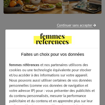
Continuer sans accepter
Comprendre le fonctionnement du
système immunitaire
Faites un choix pour vos données
Rôle des défenses naturelles du corps
femmes références
et nos partenaires utilisons des
cookies ou une technologie équivalente pour stocker
Notre corps possède un véritable système de défense,
et/ou accéder à des informations sur votre appareil.
remarquablement sophistiqué. Les cellules immunitaires
Nous pouvons aussi utiliser certaines de vos données
– lymphocytes, macrophages et autres sentinelles
personnelles (comme vos données de navigation et
microscopiques – circulent sans relâche pour repérer et
votre adresse IP) pour : vous présenter des publicités et
neutraliser les intrus.
L’immunité innée
intervient dès la
du contenu personnalisés, mesurer la performance
première alerte, déclenchant une réaction immédiate
publicitaire et du contenu et en apprendre plus sur leur