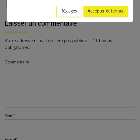
comprendre ce spécialiste des hormones et savoir
quand consulter
Réglages
Accepter et fermer
Laisser un commentaire
Votre adresse e-mail ne sera pas publiée. - * Champs
obligatoires
Commentaire
Nom
*
E-mail
*