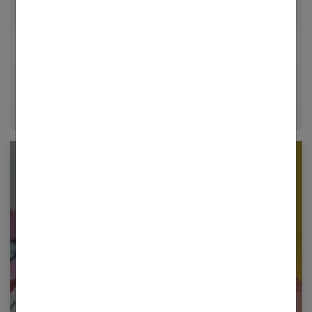
Passionné d'architecture d'intérieur, de loisirs créatifs
et d'aménagement, Guillaume partage ses meilleures
astuces déco et conseils d'organisation pour
transformer chaque maison en un véritable cocon
chaleureux.
Newsletter femmes références
Restez informé en vous inscrivant à notre
newsletter
E-mail