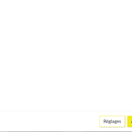
on avec
Raviver la flamme : retrouver l
passion dans son couple
Réglages