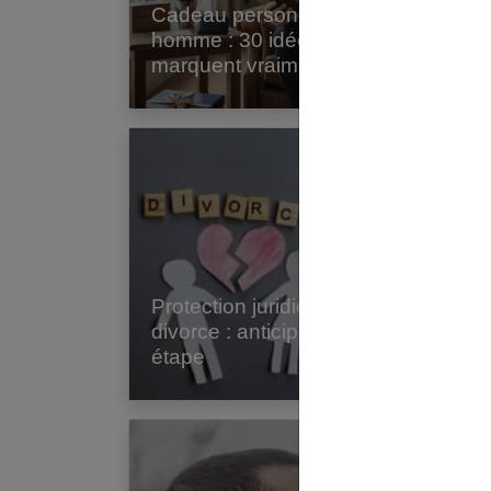
Cadeau personnalisé
As
homme : 30 idées qui
étu
marquent vraiment
sa
Protection juridique et
Im
divorce : anticiper cette
toi
étape
en