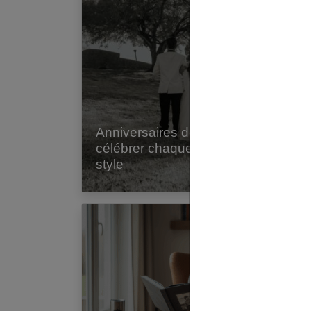
Anniversaires de mariage :
célébrer chaque étape avec
style