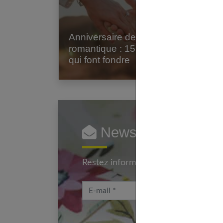
Anniversaire de mariage
Te
romantique : 15 idées
ma
qui font fondre
dir
Newsletter femmes
Restez informé en vous inscrivant à
E-mail