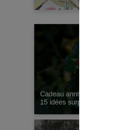
Cadeau anniversaire mariage o
15 idées surprenantes