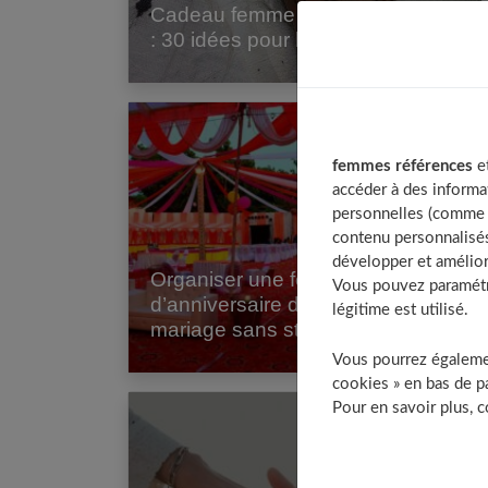
Cadeau femme enceinte original
: 30 idées pour la surprendre
femmes références
et
accéder à des informa
personnelles (comme v
contenu personnalisés
développer et amélior
Organiser une fête
An
Vous pouvez paramétre
d’anniversaire de
pa
légitime est utilisé.
mariage sans stress
en 
Vous pourrez égalemen
cookies » en bas de pa
Pour en savoir plus, 