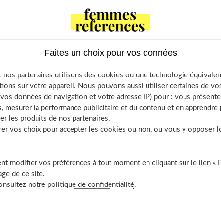
Tenue d’anniversaire de mariage : 15
looks pour briller
Faites un choix pour vos données
 nos partenaires utilisons des cookies ou une technologie équivalen
tions sur votre appareil. Nous pouvons aussi utiliser certaines de v
os données de navigation et votre adresse IP) pour : vous présenter
, mesurer la performance publicitaire et du contenu et en apprendre p
er les produits de nos partenaires.
niversaire de mariage
Symboles anniversai
r vos choix pour accepter les cookies ou non, ou vous y opposer lor
s cher : 15 idées qui
de mariage : le guide
jettent
complet
t modifier vos préférences à tout moment en cliquant sur le lien « 
ge de ce site.
consultez notre
politique de confidentialité
.