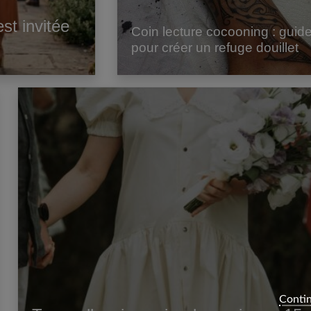
st invitée
Coin lecture cocooning : guid
pour créer un refuge douillet
Contin