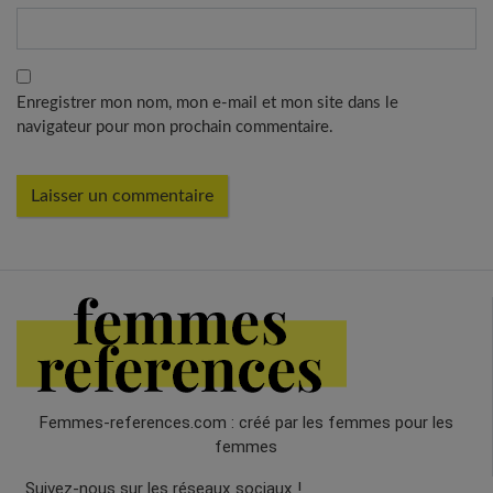
Enregistrer mon nom, mon e-mail et mon site dans le
navigateur pour mon prochain commentaire.
Femmes-references.com : créé par les femmes pour les
femmes
Suivez-nous sur les réseaux sociaux !