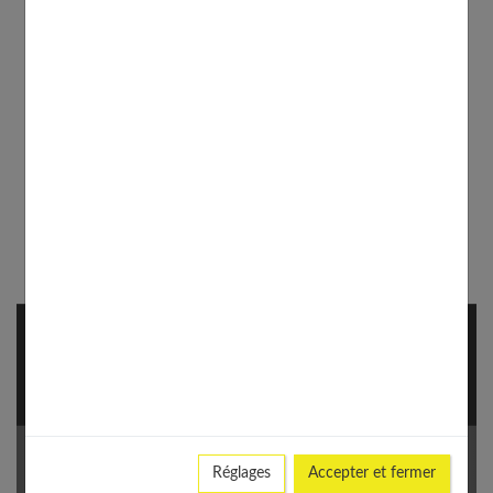
NEWSLETTER
S'inscrire à notre newsletter pour rester informé des
dernières tendances.
Votre Email *
Réglages
Accepter et fermer