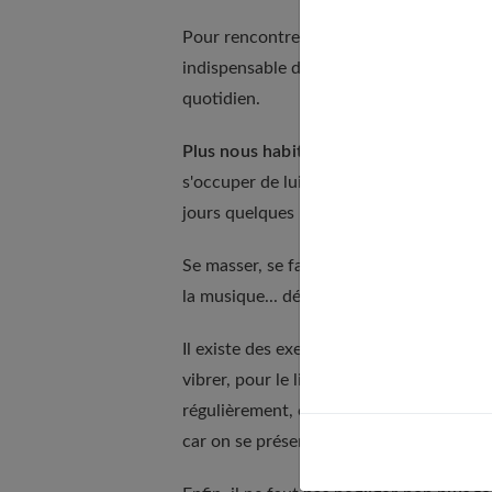
Pour rencontrer l'autre dans l'intimité, a
indispensable de se sentir bien dans son c
quotidien.
Plus nous habitons notre corps, plus no
s'occuper de lui. Le minimum : avoir une 
jours quelques minutes de plaisir mais aus
Se masser, se faire masser, marcher en f
la musique... développent aussi le sentim
Il existe des exercices très simple comm
vibrer, pour le libérer des contraintes e
régulièrement, cet exercice permet de n
car on se présente à l’autre riche de ce v