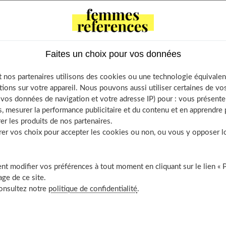
angements du corps... Il est fréquent que la belle confiance en
, devienne, avec le temps, plus fragile, voire parfois inexistante.
ouple, c'est souvent entre 45 et 50 ans qu'apparaissent les
ent de plus en plus passif, et on finit par se sentir sexuellement
Faites un choix pour vos données
orcer cette confiance émoussée, pas de recette magique mais
soi au quotidien pour se sentir à nouveau bien dans sa tête. Et
 nos partenaires utilisons des cookies ou une technologie équivalen
tions sur votre appareil. Nous pouvons aussi utiliser certaines de v
os données de navigation et votre adresse IP) pour : vous présenter
, mesurer la performance publicitaire et du contenu et en apprendre p
er les produits de nos partenaires.
ts
r vos choix pour accepter les cookies ou non, ou vous y opposer lor
 : Je relance mon désir
nfiance en soi : Je me réconcilie avec mon image
t modifier vos préférences à tout moment en cliquant sur le lien « 
n dans ma peau
ge de ce site.
 de m’affirmer
consultez notre
politique de confidentialité
.
onner
s ont repris confiance en eux