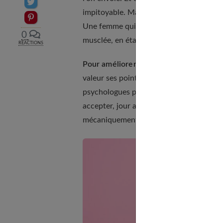
Partager sur Twitter
impitoyable. Mais on oublie souvent que
Epingler sur Pinterest
Une femme qui se vit sexy sera perçue 
0
musclée, en était la preuve vivante. C'est
RÉACTIONS
Pour améliorer son image de soi, il fau
valeur ses points forts et camoufler ses 
psychologues préconisent l'installation d
accepter, jour après jour, son image. En 
mécaniquement, avec plus de soin. Cela f