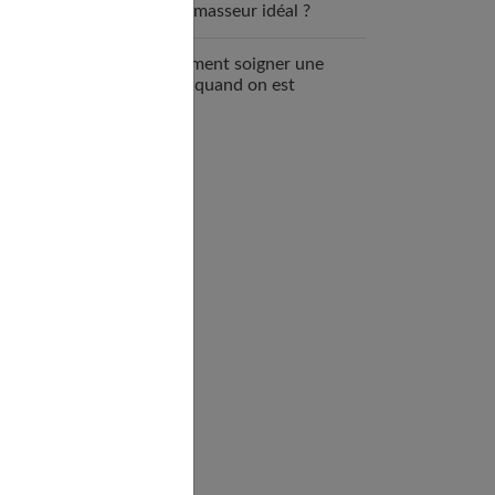
vibromasseur idéal ?
Comment soigner une
MST quand on est
enceinte ?