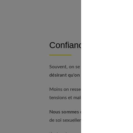
« Notre vuln
« Au hammam
Confiance en soi : Je
Souvent, on se croit moins désirable pa
désirant qu'on est le plus désirable
.
Moins on ressent de désir, plus on a tenda
tensions et malentendus. Le bon position
Nous sommes des êtres de fantasmes, 
de soi sexuellement n'est pas : « Suis-je