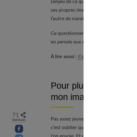
L’enjeu de ce questionnement est fondame
ses propres images remet dans une dynami
I’autre de manière plus libre et plus ind
Ce questionnement exige que l'on prenne l
en pensée aux caresses et aux situations 
À lire aussi :
Comment savoir si un homme
Pour plus de confianc
mon image
71
Pas assez jeune, pas mince, pas assez fer
PARTAGES
c'est oublier que le désir ne se construi
Partager sur facebook
l'on envoie. Et c'est parce que l'on proje