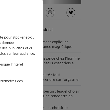
Derniers articles :
te pour stocker et/ou
Comment expliquer
os données
l’attirance magnétique
 des publicités et du
entre 2 personnes ?
lus sur leur audience,
Impuissance chez l’homme
: 7 conseils essentiels à
sque l’intérêt
connaitre
Sexualité : tout
comprendre sur l’orgasme
Paramètres des
Site libertin : lequel choisir
pour une rencontre en
2024 ?
Comment choisir le