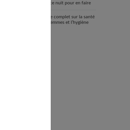
espace nuit pour en faire
un véritable cocon ?
Guide complet sur la santé
des femmes et l’hygiène
féminine : comprendre et
adopter les bons gestes