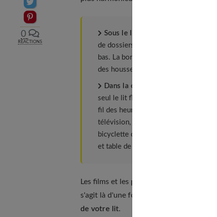
Partager sur Twitter
Epingler sur Pinterest
Sous le lit
: ce n'est vraiment pas 
0
RÉACTIONS
de dossiers et de vieux journaux. Lais
bas. La bonne hauteur : au moins 45 
des housses ou des tiroirs, du linge de
Dans la chambre
: une chambre ne d
seul le lit flanqué de deux tables de n
fil des heures, votre chambre se tran
télévision, vous gagneriez en sérénité
bicyclette d'appartement ou autre step
et table de repassage.
Les films et les programmes que l'on voit
s'agit là d'une force très active, très yan
de votre lit
.