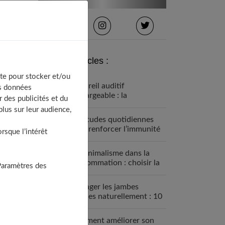
Derniers articles :
te pour stocker et/ou
Appareil auditif
os données
rechargeable : la
 des publicités et du
révolution qui change tout
lus sur leur audience,
Habitudes quotidiennes
pour renforcer l’immunité
sque l’intérêt
familiale
Le minimalisme dans la
consommation : choisir la
Paramètres des
Slow Life pour moins subir
Soulager les jambes
lourdes naturellement : 10
solutions simples qui
fonctionnent vraiment
Comment améliorer son