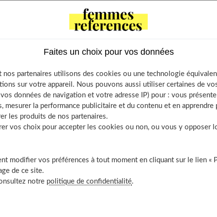
of Contents
Faire le calme autour de soi
Où installer votre chambre ?
Faites un choix pour vos données
aites le tri
ù placer le lit ?
 nos partenaires utilisons des cookies ou une technologie équivalen
Se détendre avec le Qi Gong
tions sur votre appareil. Nous pouvons aussi utiliser certaines de v
os données de navigation et votre adresse IP) pour : vous présenter
omniaque, oui, mais à quelle heure ?
, mesurer la performance publicitaire et du contenu et en apprendre p
À découvrir aussi
er les produits de nos partenaires.
r vos choix pour accepter les cookies ou non, ou vous y opposer lor
t modifier vos préférences à tout moment en cliquant sur le lien « 
ur de soi
ge de ce site.
consultez notre
politique de confidentialité
.
comment tu vas."
Ainsi pourrait-on résumer le Feng Shui, l'art
lus harmonieux.
Ces règles de bon sens, vérifiées depuis 6 000