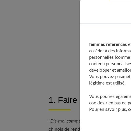
Table 
1. 
2. 
3. F
4. O
femmes références
et
5. 
accéder à des informa
personnelles (comme v
Ins
contenu personnalisés
développer et amélior
Vous pouvez paramétre
légitime est utilisé.
Vous pourrez égalemen
1. Faire le calme auto
cookies » en bas de pa
Pour en savoir plus, 
"Dis-moi comment tu habites, je te dirai 
chinois de
rendre son environnement p