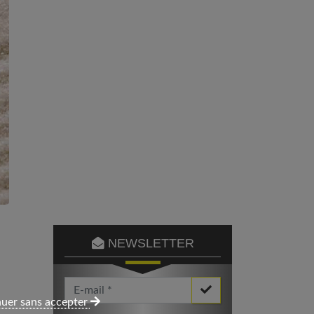
NEWSLETTER
Votre Email *
uer sans accepter