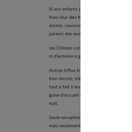
Si vos enfants prennent leurs quartiers 
fixez-leur
des horaires précis
pour vous 
dormir, couvrez le téléviseur d'un tissu r
parlent des ondes qu'émet la télévision 
Les Chinois considèrent que notre imag
ni d'armoire à glace ou d'écran reflétant le
Autres influx trop actifs, trop yang po
bien dormir,
n'en gardez pas
, même si el
tout à fait à leur place dans votre salon 
guise d'accueil dans la chambre d'amis, n
nuit.
Seule exception à cette règle, les plante
mais seulement dans la journée, de la vi