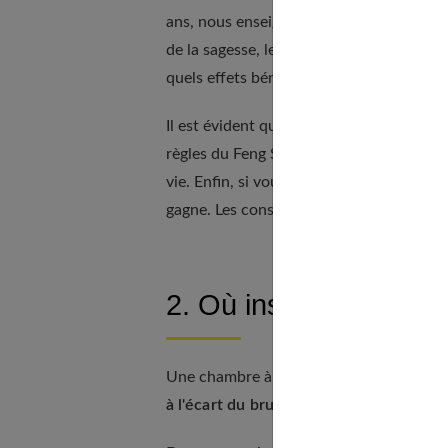
ans, nous enseignent comment équilibrer 
de la sagesse, le Feng Shui recommande d
quels effets bénéfiques ont pu être obt
Il est évident que l'on ne va pas mettre
règles du Feng Shui. Mais de
nombreuses
vie. Enfin, si vous dormez parfaitement,
gagne. Les conseils qui suivent s'adress
2. Où installer votre 
Une chambre à coucher d'adulte a besoin 
à l'écart du bruit et du mouvement de l