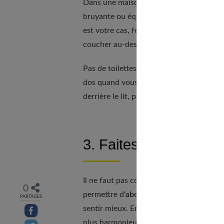
Dans une maison, choisissez une pièce à l
bruyante ou équipez-les de rideaux bien é
est votre cas, fermez votre porte en per
coucher au-dessus d'un garage.
Pas de toilettes ni de baignoire non plus
dos quand vous dormez. C'est une règle t
derrière le lit, protégez-vous grâce à une 
3. Faites le tri
Il ne faut pas confondre le Feng Shui ave
0
permettre d
'aborder plus efficacement 
PARTAGES
sentir mieux. En réaménageant, en donnan
Partager sur facebook
plus harmonieusement :