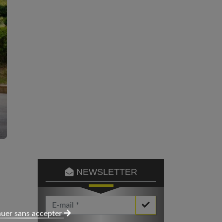
NEWSLETTER
Votre Email *
uer sans accepter