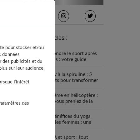
Derniers articles :
te pour stocker et/ou
Reprendre le sport après
os données
40 ans : votre guide
 des publicités et du
complet pour une nouvelle
lus sur leur audience,
aventure active
Whey à la spiruline : 5
secrets pour transformer
sque l’intérêt
votre corps naturellement
Baptême en hélicoptère :
et si vous preniez de la
Paramètres des
hauteur ?
Les bénéfices du yoga
pour les femmes : une
discipline à intégrer à sa
routine
BCAA et sport : tout