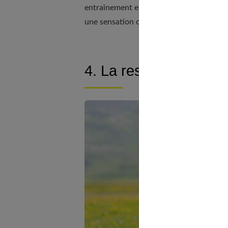
entraînement est possible à tout âge a
une sensation de sérénité.
4. La respiration pro