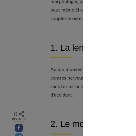
morphologie, précise le docteur Gabon. Ap
peut même être pratiqué pendant la gros
souplesse ostéo-articulaire et musculaire
1. La lenteur est une 
Aucun mouvement ne doit se faire dans 
centres nerveux ont donc tout le temps d
sans forcer ni faire mal. C'est pourquoi 
d'accident.
0
PARTAGES
2. Le mouvement affirm
Partager sur facebook