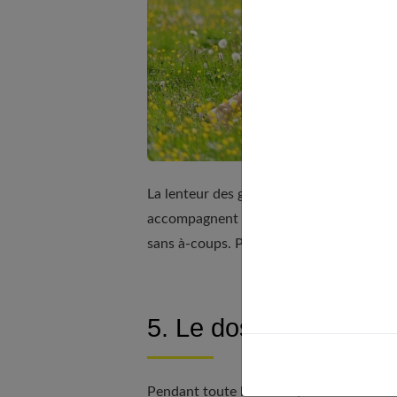
La lenteur des gestes permet de
prendre
accompagnent chaque mouvement. Progres
sans à-coups. Pour mieux nous oxygéner
5. Le dos s’étire et la
Pendant toute la séance,
la colonne ver