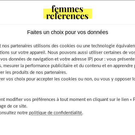
 Contents
ne du tai chi chuan
enteur est une précieuse alliée
Faites un choix pour vos données
ouvement affirme l’équilibre
 nos partenaires utilisons des cookies ou une technologie équivalen
émoire joue sur la sérénité
tions sur votre appareil. Nous pouvons aussi utiliser certaines de v
espiration profonde oxygène le corps
os données de navigation et votre adresse IP) pour : vous présenter
os s’étire et la silhouette se redresse
, mesurer la performance publicitaire et du contenu et en apprendre p
er les produits de nos partenaires.
jambes lourdes s’allègent
r vos choix pour accepter les cookies ou non, ou vous y opposer lor
cuisses se musclent en douceur
ergie se régénère et le moral est en acier
t modifier vos préférences à tout moment en cliquant sur le lien « 
ge de ce site.
consultez notre
politique de confidentialité
.
uan