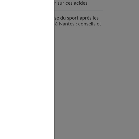
savoir sur ces acides
aminés essentiels
Reprise du sport après les
fêtes à Nantes : conseils et
bonnes adresses