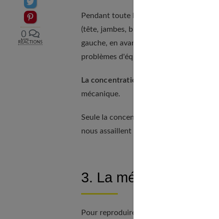
Partager sur Twitter
Pendant toute la séance,
l'ensemble du
Epingler sur Pinterest
(tête, jambes, bras, mains, etc.) s'orient
0
gauche, en avant, en arrière, sur le côté,
RÉACTIONS
problèmes d'équilibre ou de vertige.
La concentration entraîne la maîtrise d
mécanique.
Seule la concentration permet "d'être da
nous assaillent constamment pour parveni
3. La mémoire joue sur
Pour reproduire correctement les ench