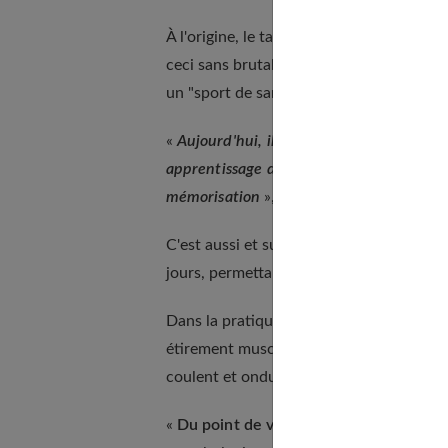
À l'origine, le tai chi chuan était
un art d
ceci sans brutalité. Au fil des siècles, 
un "sport de santé".
«
Aujourd'hui, il s'agit d'une gymnastiqu
apprentissage du geste et ses enchaîne
mémorisation
», explique le docteur Ga
C'est aussi et surtout une
gymnastique d
jours, permettant ainsi de pouvoir
«
lâch
Dans la pratique, tout est
basé sur l'éq
étirement musculaire, flexion et extensio
coulent et ondulent harmonieusement da
«
Du point de vue médical, le tai chi es