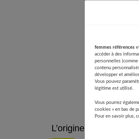
Table of
L’origi
1. La l
2. Le m
femmes références
et
3. La m
accéder à des informa
4. La r
personnelles (comme v
5. Le d
contenu personnalisés
développer et amélior
6. Les 
Vous pouvez paramétre
7. Les 
légitime est utilisé.
8. L’én
Vous pourrez égalemen
cookies » en bas de pa
Pour en savoir plus, 
L’origine du tai chi ch