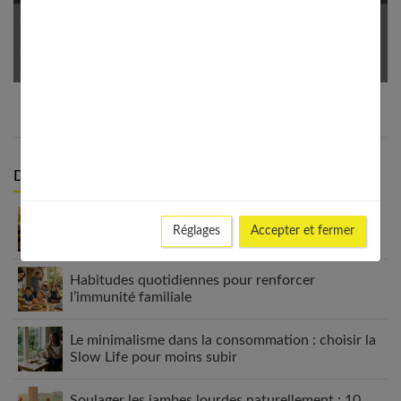
Votre Email *
Derniers articles :
Appareil auditif rechargeable : la révolution qui
Réglages
Accepter et fermer
change tout
Habitudes quotidiennes pour renforcer
l’immunité familiale
Le minimalisme dans la consommation : choisir la
Slow Life pour moins subir
Soulager les jambes lourdes naturellement : 10