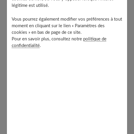
légitime est utilisé.
culotte menstruelle
Vers l’avenir des protections menstruelles :
Vous pourrez également modifier vos préférences à tout
changement de regard et tabous levés ?
moment en cliquant sur le lien « Paramètres des
À découvrir aussi
cookies » en bas de page de ce site.
Pour en savoir plus, consultez notre
politique de
confidentialité
.
Une culotte spéciale règles : comment
fonctionne-t-elle exactement ?
D’un premier regard, une
culotte de règles
ressemble à
n’importe quelle petite
culotte en coton bio
(ou
presque). Mais la magie opère dans ses couches
textiles
ultra-absorbantes
conçues pour capter le
flux
menstruel
, du plus léger au plus abondant. Selon le
modèle, certains tissus affichent une capacité
anti-
fuite
impressionnante, offrant ainsi une tranquillité