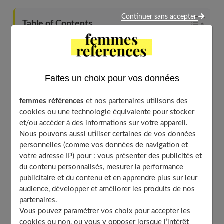
Continuer sans accepter
Table of Contents
Une culotte spéciale règles : comment fonctionne-t-
elle exactement ?
Pourquoi tant de femmes adoptent-elles la culotte de
règles ?
Faites un choix pour vos données
La lutte contre les odeurs et l’humidité : quel réel
bénéfice ?
femmes références
et nos partenaires utilisons des
Adaptabilité selon le flux et durée d’utilisation
cookies ou une technologie équivalente pour stocker
et/ou accéder à des informations sur votre appareil.
Culottes de règles : focus sur les matériaux et le
Nous pouvons aussi utiliser certaines de vos données
processus éco-responsable
personnelles (comme vos données de navigation et
Les différentes phases du cycle et le choix du bon
votre adresse IP) pour : vous présenter des publicités et
modèle
du contenu personnalisés, mesurer la performance
Vers une routine plus minimaliste et
publicitaire et du contenu et en apprendre plus sur leur
responsable ?
audience, développer et améliorer les produits de nos
L’envers du décor : quelques freins et interrogations
partenaires.
autour de la culotte de règles
Vous pouvez paramétrer vos choix pour accepter les
cookies ou non, ou vous y opposer lorsque l’intérêt
Quelques astuces pour profiter au mieux de sa