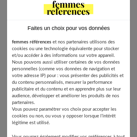
Qu'est-ce-que cette pratique aérienne du yoga ?
Pourquoi est-ce si tendance ? Quelles en sont les
bénéfices ? On vous dit tout sur cette
nouvelle école
Faites un choix pour vos données
de yoga dans les airs
.
femmes références
et nos partenaires utilisons des
cookies ou une technologie équivalente pour stocker
Table of Contents
et/ou accéder à des informations sur votre appareil.
Qu’est-ce que le Fly Yoga ?
Nous pouvons aussi utiliser certaines de vos données
personnelles (comme vos données de navigation et
Quels sont les avantages et bienfaits du Fly Yoga ?
votre adresse IP) pour : vous présenter des publicités et
A qui s’adresse-t-il ?
du contenu personnalisés, mesurer la performance
Comment se déroule une séance de Fly Yoga ?
publicitaire et du contenu et en apprendre plus sur leur
audience, développer et améliorer les produits de nos
Où pratiquer cette activité ?
partenaires.
Quelques conseils avant de pratiquer le yoga aérien /
Vous pouvez paramétrer vos choix pour accepter les
fly yoga
cookies ou non, ou vous y opposer lorsque l’intérêt
À découvrir aussi
légitime est utilisé.
Vous pourrez également modifier vos préférences à tout