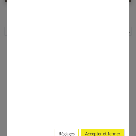
1
2
3
…
25
Page suivante
Rechercher
Réglages
Accepter et fermer