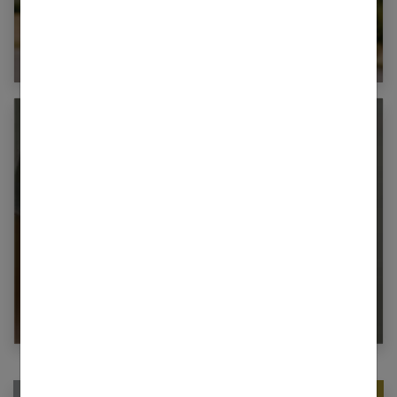
Reprendre le sport après 40 ans : votre
guide complet pour une nouvelle aventure
active
Existe-t-il un lien entre le tabac et le cancer
du sein ?