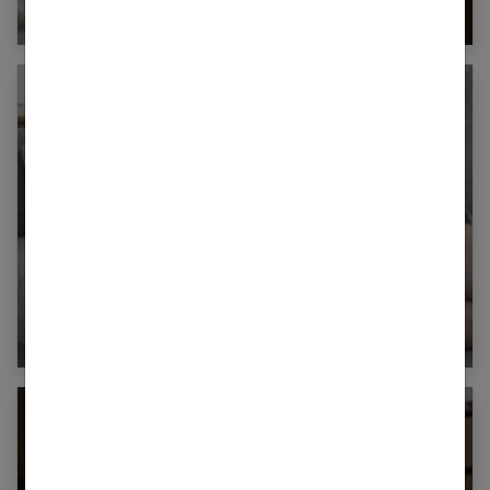
le sevrage tabagique
Comment soulager les douleurs du
syndrome prémenstruel ?