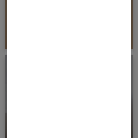
Comment soulager efficacement les crises
d’eczéma ?
Comment choisir ses protections
hygiéniques post-accouchement ?