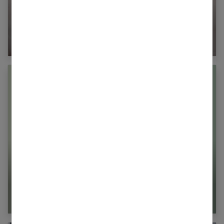
Opération des varices : tout ce que vous devez
savoir
Les antioxydants : que faut-il savoir avant d’en
prendre ?