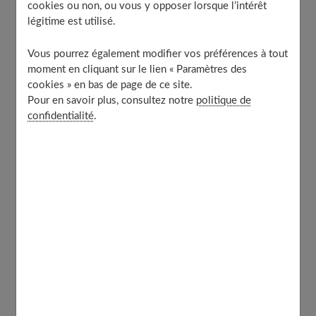
cookies ou non, ou vous y opposer lorsque l’intérêt
Les bienfaits
légitime est utilisé.
A qui s’adresse le Yoga Ashtanga ?
À découvrir aussi
Vous pourrez également modifier vos préférences à tout
moment en cliquant sur le lien « Paramètres des
cookies » en bas de page de ce site.
Pour en savoir plus, consultez notre
politique de
Qu’est-ce que le Yoga ashtanga ?
confidentialité
.