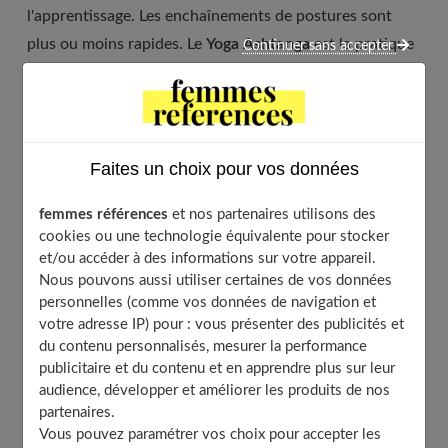
l'apprentissage. Les enchaînements de postures sont
plus ou moins rapides. Le
Yoga Ashtanga
est la pratique
Continuer sans accepter
du yoga la plus traditionnelle. Tonique, elle combine une
activité physique intense avec l'enchaînement des
postures ancestrales
du yoga. Quelles sont les
particularités du yoga ashtanga ? Quels sont ses
Faites un choix pour vos données
fondements et les bénéfices de sa pratique ? Nous
allons voir ensemble les vertus de cette forme de yoga.
femmes références
et nos partenaires utilisons des
cookies ou une technologie équivalente pour stocker
et/ou accéder à des informations sur votre appareil.
Table of Contents
Nous pouvons aussi utiliser certaines de vos données
personnelles (comme vos données de navigation et
Qu’est-ce que le Yoga ashtanga ?
votre adresse IP) pour : vous présenter des publicités et
Son origine
du contenu personnalisés, mesurer la performance
publicitaire et du contenu et en apprendre plus sur leur
Les différences avec le yoga classique
audience, développer et améliorer les produits de nos
Les principes
partenaires.
Les dérivés
Vous pouvez paramétrer vos choix pour accepter les