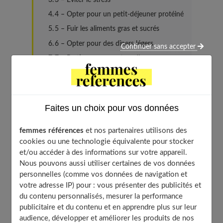
4 – Opter pour un petit-déjeuner protéiné
5 – Fuir les aliments gras et sucrés
6 – Opter pour des dîners légers
Continuer sans accepter
7 – Pratiquer un sport cardio
8 – Limiter les produits laitiers
9 – Consommer du charbon végétal
10 – Boire du jus de citron à jeun
Faites un choix pour vos données
11 – Manger doucement
femmes références
et nos partenaires utilisons des
12 – Rentrer le ventre
cookies ou une technologie équivalente pour stocker
13 – Préférer les céréales complètes
et/ou accéder à des informations sur votre appareil.
14 – Faire le plein de vitamine C
Nous pouvons aussi utiliser certaines de vos données
personnelles (comme vos données de navigation et
15 – Masser son ventre
votre adresse IP) pour : vous présenter des publicités et
du contenu personnalisés, mesurer la performance
publicitaire et du contenu et en apprendre plus sur leur
1 – Faire des abdominaux
audience, développer et améliorer les produits de nos