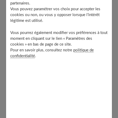
partenaires.
Vous pouvez paramétrer vos choix pour accepter les
cookies ou non, ou vous y opposer lorsque l’intérêt
légitime est utilisé.
Vous pourrez également modifier vos préférences à tout
moment en cliquant sur le lien « Paramètres des
cookies » en bas de page de ce site.
Pour en savoir plus, consultez notre
politique de
confidentialité
.
Plusieurs exercices sportifs permettent de travailler les
muscles du ventre. En les pratiquant régulièrement,
vous obtiendrez un
ventre naturellement plus plat, et
plus ferme
.