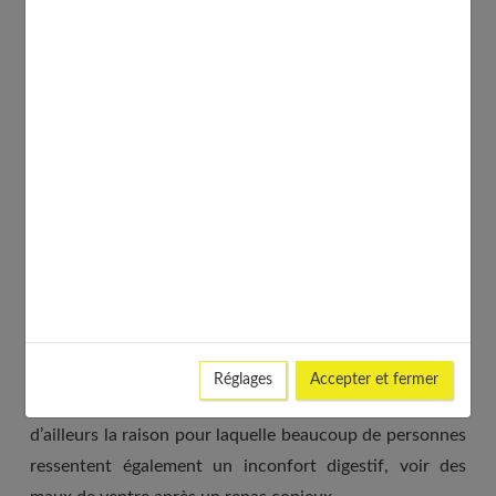
Beaucoup de personnes, prisent par le rythme infernal
de la vie active, ont pris la mauvaise habitude de manger
trop vite. Ne pas prendre le temps de bien mâcher les
aliments est pourtant nocif.
Lorsque nous avalons trop rapidement, nous digérons
mal, et nous ingérons de plus grosses quantité de
nourriture.
L’information de satiété n’a pas le temps
d’arriver jusqu’au cerveau
, et nous avons pendant de
longues minutes l’impression d’avoir toujours faim, alors
Réglages
Accepter et fermer
que le corps est en réalité pleinement rassasié. C’est
d’ailleurs la raison pour laquelle beaucoup de personnes
ressentent également un inconfort digestif, voir des