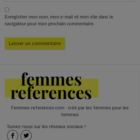
Enregistrer mon nom, mon e-mail et mon site dans le
navigateur pour mon prochain commentaire.
Femmes-references.com : créé par les femmes pour les
femmes
Suivez-nous sur les réseaux sociaux !