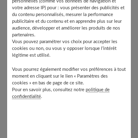
personnelles (comme vos données de navigation et
À découvrir aussi
votre adresse IP) pour : vous présenter des publicités et
du contenu personnalisés, mesurer la performance
publicitaire et du contenu et en apprendre plus sur leur
audience, développer et améliorer les produits de nos
Le chrome : petite quantité, grand impact
partenaires.
sur la santé
Vous pouvez paramétrer vos choix pour accepter les
cookies ou non, ou vous y opposer lorsque l’intérêt
légitime est utilisé.
La présence dans l'organisme ? Infime.
La quantité
varie de 1 à 7 mg et les teneurs maximales se constatent
Vous pourrez également modifier vos préférences à tout
à la naissance. Ensuite, il décroît avec l'âge, doucement
moment en cliquant sur le lien « Paramètres des
cookies » en bas de page de ce site.
mais sûrement.
Pour en savoir plus, consultez notre
politique de
confidentialité
.
Pourtant, en dépit de son faible taux dans notre corps,
le chrome est un oligo-élément indispensable au bon
fonctionnement de la machine humaine.
Pourquoi ? Le chrome est d'abord un élément essentiel