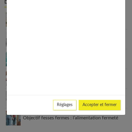
Derniers articles :
Jeûne hydrique : ce qu’il faut savoir avant de se
lancer
Quels compléments alimentaires pour perdre du
poids ?
Comment maigrir en cure thermale ?
Les avantages et risques du ballon gastrique pour
perdre du poids
Comment obtenir un ventre extra plat
rapidement ?
Réglages
Accepter et fermer
Objectif fesses fermes : l’alimentation fermeté