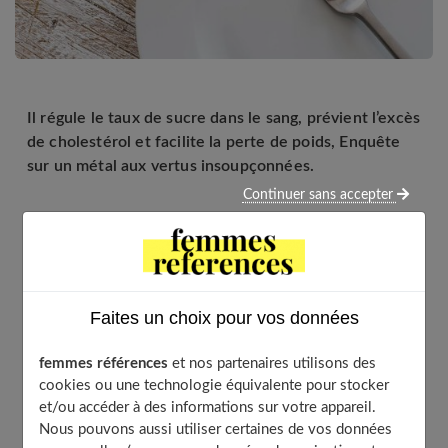
Il régule le taux de sucre dans le sang, prévient l’excès
de cholestérol et facilite la perte de poids, Enquête
sur un métal aux vertus insoupçonnées.
Continuer sans accepter
Table of Contents
Le chrome : petite quantité, grand impact sur la santé
Faites un choix pour vos données
Pour mieux assimiler le glucose
L’oligo-élément chrome : une arme anticholestérol
femmes références
et nos partenaires utilisons des
Un aide-minceur performant
cookies ou une technologie équivalente pour stocker
Il limite le stockage des graisses
et/ou accéder à des informations sur votre appareil.
Nous pouvons aussi utiliser certaines de vos données
Quelques microgrammes par jour