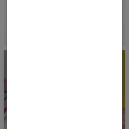
relationnelle. Forte de plusieurs années d'expérience
dans le journalisme lifestyle, je m'efforce de
décrypter le quotidien pour offrir aux femmes des
conseils fiables, inspirants et ancrés dans leur
époque.
Newsletter femmes références
Restez informé en vous inscrivant à notre
newsletter
E-mail