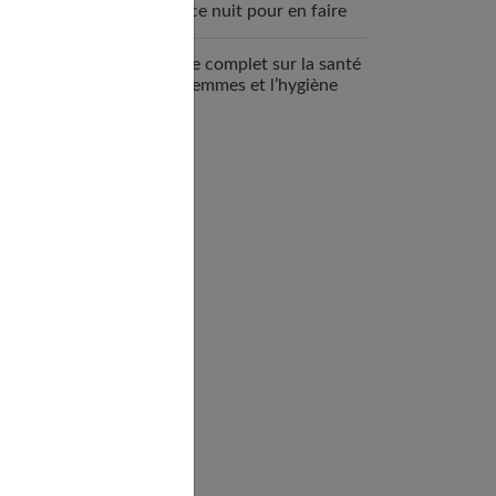
espace nuit pour en faire
un véritable cocon ?
Guide complet sur la santé
des femmes et l’hygiène
féminine : comprendre et
adopter les bons gestes