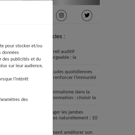
Derniers articles :
te pour stocker et/ou
Appareil auditif
os données
rechargeable : la
 des publicités et du
révolution qui change tout
lus sur leur audience,
Habitudes quotidiennes
pour renforcer l’immunité
sque l’intérêt
familiale
Le minimalisme dans la
consommation : choisir la
Paramètres des
Slow Life pour moins subir
Soulager les jambes
lourdes naturellement : 10
solutions simples qui
fonctionnent vraiment
Comment améliorer son