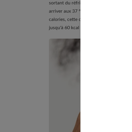
sortant du réfrigérateur à 4 °C, le corps
arriver aux 37 °C de la température inter
calories, cette opération est loin d'être
jusqu'à 60 kcal par jour !