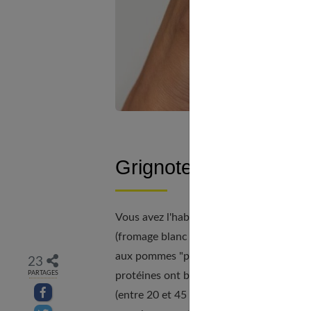
Grignotez "protéiné"
Vous avez l'habitude de vous accorder u
(fromage blanc maigre, œuf dur, fromage 
aux pommes "pèse" en moyenne 400 kca
23
PARTAGES
protéines ont besoin de beaucoup plus d'
Partager sur facebook
(entre 20 et 45 % des calories qu'elles f