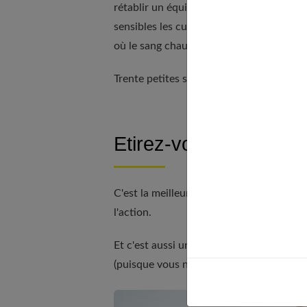
rétablir un équilibre thermique. Si vous 
sensibles les cuisses, les jambes, les pied
où le sang chaud affleure en quantité : les
Trente petites secondes de frisson vous p
Etirez-vous pendant d
C'est la meilleure façon de commencer la
l'action.
Et c'est aussi un bon moyen de brûler ju
(puisque vous n'avez pas encore pris votr