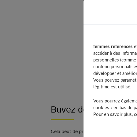
Buvez de l’
Grignotez «
Finissez vo
Etirez-vou
Baissez d’
femmes références
et
Efforcez-v
accéder à des informa
Supprimez 
personnelles (comme v
Enervez-vou
contenu personnalisés
développer et amélior
À déco
Vous pouvez paramétre
légitime est utilisé.
Vous pourrez égalemen
Buvez de l’eau, oui, m
cookies » en bas de pa
Pour en savoir plus, 
Cela peut de prime abord sembler « bizar