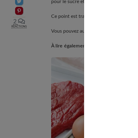
Partager sur Twitter
pour le sucre et 2 à 4 % pour le gras).
Epingler sur Pinterest
Ce point est traité en profondeur dans
n
2
RÉACTIONS
Vous pouvez aussi lire notre article dédi
À lire également :
Maigrir avec les prot