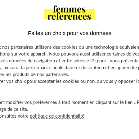
eau, oui, mais fraîche
 protéiné »
tre douche par un jet d’eau froide
s pendant dix minutes avant de vous lever
Faites un choix pour vos données
un degré votre thermostat
 nos partenaires utilisons des cookies ou une technologie équivalen
ous de marcher dix minutes par jour
tions sur votre appareil. Nous pouvons aussi utiliser certaines de v
un sucre par jour, ce n’est pas grand-chose
os données de navigation et votre adresse IP) pour : vous présenter
s « utile »
, mesurer la performance publicitaire et du contenu et en apprendre p
er les produits de nos partenaires.
uvrir aussi
r vos choix pour accepter les cookies ou non, ou vous y opposer lor
t modifier vos préférences à tout moment en cliquant sur le lien « 
ais fraîche
ge de ce site.
consultez notre
politique de confidentialité
.
re », et pourtant... lorsque l’on consomme deux litres d’eau