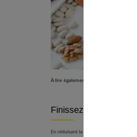
À lire également :
Combien de calories 
Finissez votre douche 
En réduisant la température de la surface