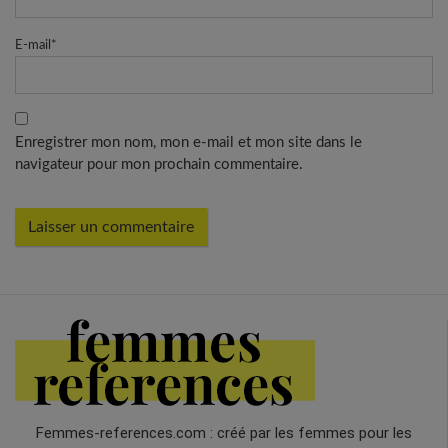
E-mail
*
Enregistrer mon nom, mon e-mail et mon site dans le
navigateur pour mon prochain commentaire.
Femmes-references.com : créé par les femmes pour les