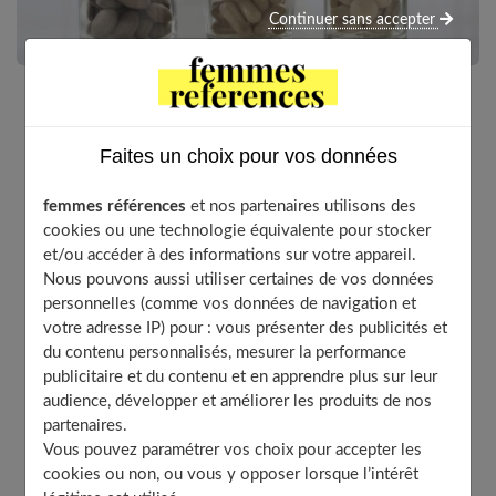
Continuer sans accepter
Pour perdre du poids, vous pouvez entamer un
Faites un choix pour vos données
régime, adopter une alimentation saine et équilibrée
et pratiquer une activité physique régulière. Ces
femmes références
et nos partenaires utilisons des
méthodes peuvent très souvent donner des résultats
cookies ou une technologie équivalente pour stocker
satisfaisants, mais elles peuvent être renforcées par
et/ou accéder à des informations sur votre appareil.
la consommation de certains compléments
Nous pouvons aussi utiliser certaines de vos données
alimentaires.
personnelles (comme vos données de navigation et
votre adresse IP) pour : vous présenter des publicités et
du contenu personnalisés, mesurer la performance
publicitaire et du contenu et en apprendre plus sur leur
Table of Contents
audience, développer et améliorer les produits de nos
Les compléments alimentaires perte de poids
partenaires.
Vous pouvez paramétrer vos choix pour accepter les
Les compléments alimentaires antioxydants
cookies ou non, ou vous y opposer lorsque l’intérêt
Les compléments alimentaires riches en caféine