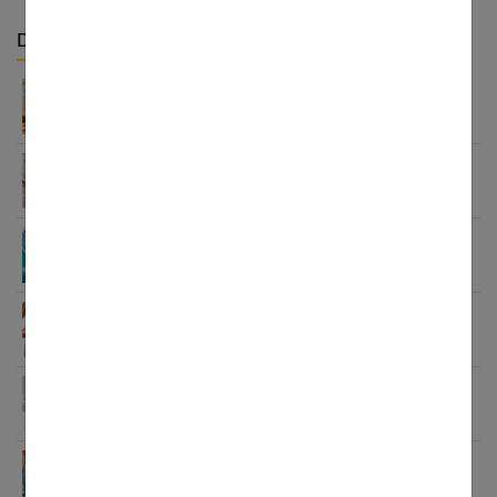
Derniers articles :
Jeûne hydrique : ce qu’il faut savoir avant de se
lancer
L’oligo-élément chrome : pour mieux maigrir
Comment maigrir en cure thermale ?
Les avantages et risques du ballon gastrique pour
perdre du poids
Comment obtenir un ventre extra plat
rapidement ?
Objectif fesses fermes : l’alimentation fermeté