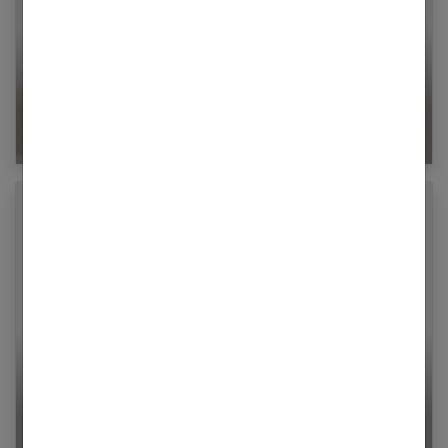
Ceinture pour maigrir : efficace ou pas ?
Les avantages et risques du ballon gastrique
pour perdre du poids