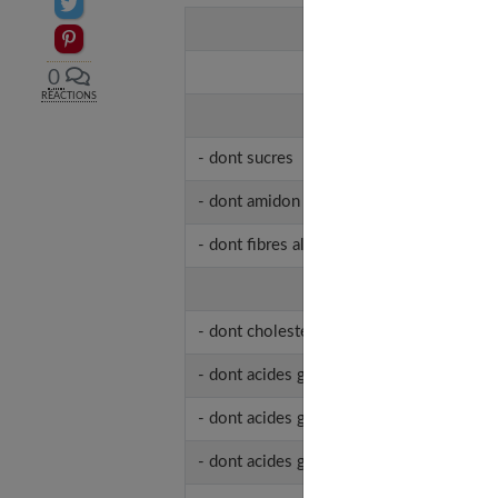
Partager sur Twitter
Nutriments
Epingler sur Pinterest
Protéines
0
RÉACTIONS
Glucides
- dont sucres
- dont amidon
- dont fibres alimentaires
Lipides
- dont cholestérol
- dont acides gras saturés
- dont acides gras monoinsaturés
- dont acides gras polyinsaturés