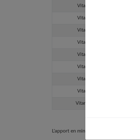
Vitamine K1
Vitamine K2
Vitamine B1
Vitamine B2
Vitamine B3
Vitamine B5
Vitamine B6
Vitamine B9
Vitamine B12
L'apport en minéraux de la patate douce