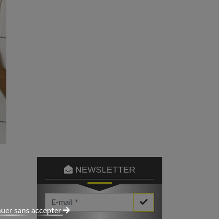
NEWSLETTER
Votre Email *
uer sans accepter