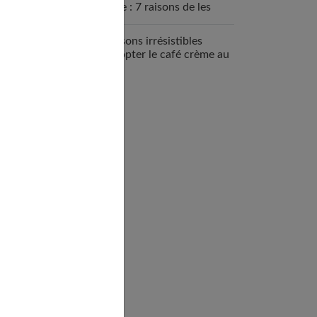
sportive : 7 raisons de les
intégrer
7 raisons irrésistibles
d’adopter le café crème au
quotidien