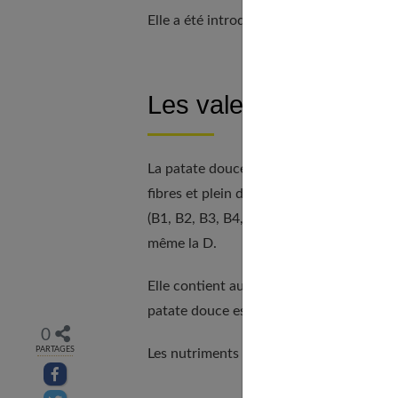
Elle a été introduite en Europe par les
Les valeurs nutritionn
La patate douce contient
des glucides
a
fibres et plein de
vitamines
. Ainsi, vous
(B1, B2, B3, B4, B5, B6, B9 et B12) mais 
même la D.
Elle contient aussi plusieurs
minéraux
c
patate douce est aussi riche en fer, zin
0
PARTAGES
Les nutriments de la patate douce
Partager sur facebook