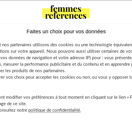
tents
toire
Faites un choix pour vos données
nutritionnelles de la patate douce
 nos partenaires utilisons des cookies ou une technologie équivalen
e calories contenues dans une patate douce
tions sur votre appareil. Nous pouvons aussi utiliser certaines de v
 et pomme de terre : quelles différences ?
os données de navigation et votre adresse IP) pour : vous présenter
, mesurer la performance publicitaire et du contenu et en apprendre p
es bienfaits ?
er les produits de nos partenaires.
e avec peu de calories
r vos choix pour accepter les cookies ou non, ou vous y opposer lor
liore la digestion
es vertus antioxydantes
t modifier vos préférences à tout moment en cliquant sur le lien « 
t remplacer les frites et les chips
ge de ce site.
es propriétés anticancéreuses
consultez notre
politique de confidentialité
.
liore la vision
liore les capacités cérébrales