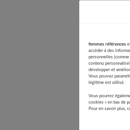
Table of Con
Un peu d’his
Les valeurs 
femmes références
et
Le nombre d
accéder à des informa
Patate douce
personnelles (comme v
contenu personnalisés
Quels sont s
développer et amélior
Nutritiv
Vous pouvez paramétre
Elle amé
légitime est utilisé.
Elle a d
Vous pourrez égalemen
Elle peu
cookies » en bas de pa
Elle a d
Pour en savoir plus, 
Elle amé
Elle amé