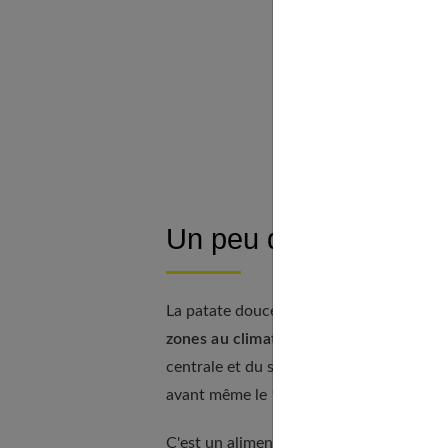
Et pour les s
La patate dou
Comment cho
Existe-t-il d
À découv
Un peu d’histoire
La patate douce est
un tubercule
qui fai
zones au climat chaud.
Les experts s'acc
centrale et du sud, même s'il n'est pas ex
avant même le 16e siècle.
C'est un aliment qui se trouve beaucoup