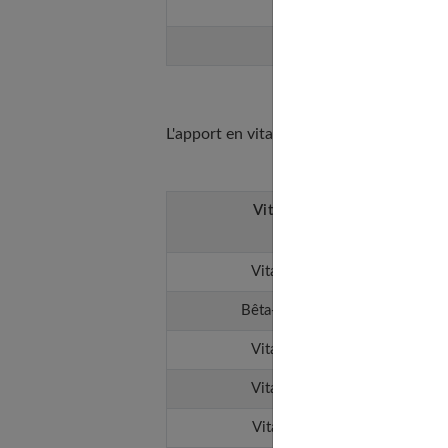
Eau
Alcool
L'apport en vitamines de la patate douce
Vitamines
Pa
Vitamine A
Bêta-carotène
Vitamine C
Vitamine D
Vitamine E