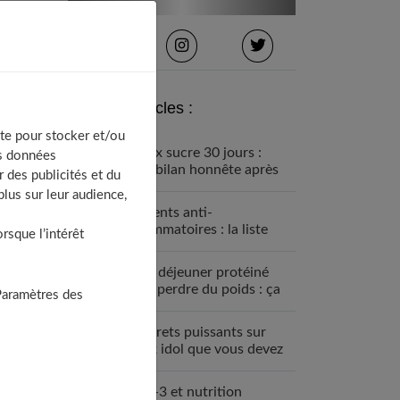
Derniers articles :
te pour stocker et/ou
Détox sucre 30 jours :
os données
mon bilan honnête après
 des publicités et du
avoir tout arrêté
lus sur leur audience,
Aliments anti-
inflammatoires : la liste
sque l’intérêt
pour une santé de fer
Petit déjeuner protéiné
pour perdre du poids : ça
Paramètres des
marche
7 secrets puissants sur
black idol que vous devez
absolument connaître
Oméga-3 et nutrition