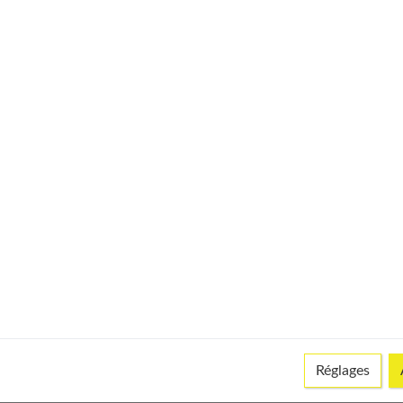
3%
2,2 µg
-
-
7%
0,1 mg
5%
0,1 mg
6%
1 mg
12%
0,7 mg
16%
0,2 mg
3%
6 µg
0%
0 µg
Réglages