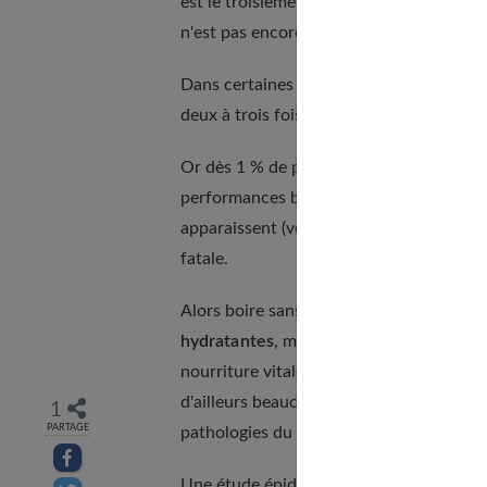
est le troisième plus gros consommateur e
n'est pas encore assez.
Dans certaines conditions extraordinaire
deux à trois fois plus élevés. En élèves 
Or dès 1 % de perte hydrique, nos cellul
performances baissent (fatigue, manque de
apparaissent (vertiges, nausées, migraines
fatale.
Alors boire sans réserve, mais sans abus
hydratantes
, mais aussi parce que l'eau
nourriture vitale pour le fonctionnemen
d'ailleurs beaucoup à leur action sur l'o
1
PARTAGE
pathologies du vieillissement.
Partager sur facebook
Une étude épidémiologique réalisée sur 