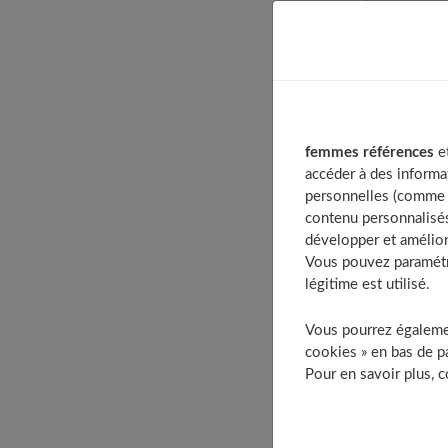
Table o
L’eau
Eau 
Boir
S’hy
femmes références
et
Bout
accéder à des informa
À ch
personnelles (comme v
contenu personnalisés
développer et amélior
Vous pouvez paramétre
légitime est utilisé.
Vous pourrez égalemen
cookies » en bas de pa
Pour en savoir plus, 