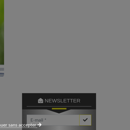
NEWSLETTER
Votre Email *
uer sans accepter