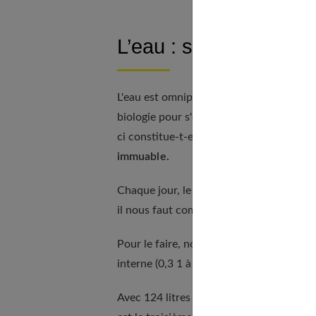
L’eau : source de vie
L'eau est omniprésente et
vitale
à la surv
biologie pour s'en convaincre les cellul
ci constitue-t-elle l'essentiel, soit 60 %
immuable.
Chaque jour, le corps en perd une parti
il nous faut combler cette déperdition p
Pour le faire, nous disposons de trois 
interne (0,3 1 à 0,6l), l'alimentation (0,9
Avec 124 litres d'eau en bouteilles par a