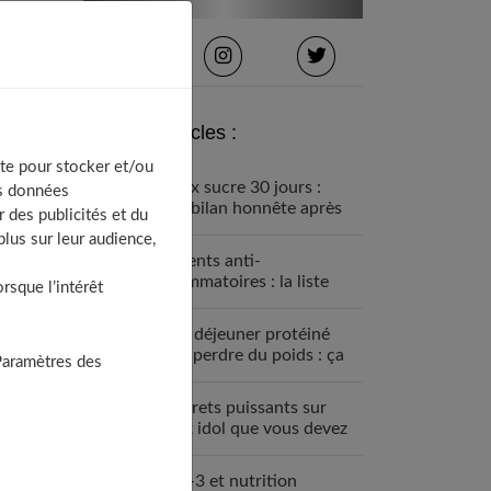
Derniers articles :
te pour stocker et/ou
Détox sucre 30 jours :
os données
mon bilan honnête après
 des publicités et du
avoir tout arrêté
lus sur leur audience,
Aliments anti-
inflammatoires : la liste
sque l’intérêt
pour une santé de fer
Petit déjeuner protéiné
pour perdre du poids : ça
Paramètres des
marche
7 secrets puissants sur
black idol que vous devez
absolument connaître
Oméga-3 et nutrition