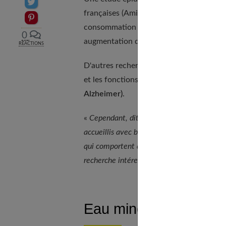
Partager sur Twitter
françaises (Amiens, Lyon, Montpellier, P
Epingler sur Pinterest
consommation régulière d'
eau riche en 
0
augmentation de la densité osseuse.
RÉACTIONS
D'autres recherches s'orientent en parallè
et les fonctions cognitives, en particuli
Alzheimer)
.
«
Cependant, dit Sandrine Andrieu, assistan
accueillis avec beaucoup de prudence, parc
qui comportent de nombreux biais. Mais ces
recherche intéressantes.
»
Eau minérale et eau 