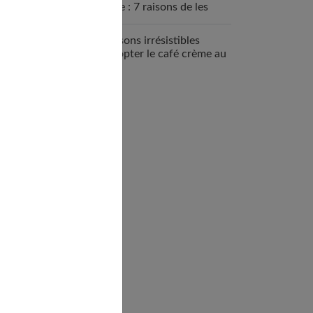
sportive : 7 raisons de les
intégrer
7 raisons irrésistibles
d’adopter le café crème au
quotidien