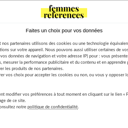
f Contents
 : source de vie
minérale et eau de source
Faites un choix pour vos données
e plusieurs eaux, une garantie santé ?
drater avant d’avoir soif
 nos partenaires utilisons des cookies ou une technologie équivalen
eilles à l’ombre
tions sur votre appareil. Nous pouvons aussi utiliser certaines de v
acun son eau minérale
os données de navigation et votre adresse IP) pour : vous présenter
, mesurer la performance publicitaire et du contenu et en apprendre p
Nourrissons
er les produits de nos partenaires.
Enfants
r vos choix pour accepter les cookies ou non, ou vous y opposer lor
Adultes
Seniors
t modifier vos préférences à tout moment en cliquant sur le lien « 
Femmes enceintes et allaitantes
ge de ce site.
Constipation
consultez notre
politique de confidentialité
.
À découvrir aussi