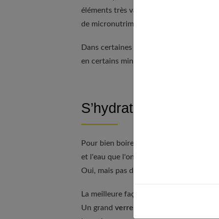
éléments très variables d'une eau à l'autr
de micronutriments.
Dans certaines circonstances ou à des pé
en certains minéraux, comme
le calcium
S’hydrater avant d’avo
Pour bien boire, il faut
boire régulièreme
et l'eau que l'on absorbe pour l'étanche
Oui, mais pas d'une seule traite, pour n
La meilleure façon reste donc de
boire r
Un grand
verre à jeun le matin
pour net