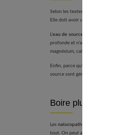
Selon les textes, une
eau minérale
est u
Elle doit avoir une
composition stable
et
L'
eau de source
, au contraire de l'eau 
profonde et n'a aucune obligation de sta
magnésium, calcium, potassium, etc., pe
Enfin, parce qu'elles ont voyagé moins l
source sont généralement
faiblement o
Boire plusieurs eaux,
Les
naturopathes
ont pour coutume de di
tout. On peut appliquer le même conseil 