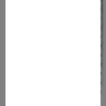
Magnésium
49 %
148 mg
Phosphore
76,7 %
422 mg
Potassium
10,77 %
377 mg
Sélénium
3,05 %
3,05 µg
Zinc
33,3 %
3,33 mg
Vitamine B1
43 %
0,43 mg
Vitamine B2
10,7 %
0,14 mg
Vitamine B5
26,2 %
1,31 mg
Vitamine B6
100 %
0,12 mg
Vitamine B9
15,84 %
39,6 µg