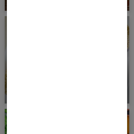
Combien de calories dans une orange ?
Régime crétois : la diète méditerranéenne pour
bien maigrir !