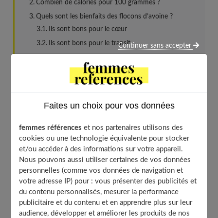
Combien de calories pour 100 grammes ?
Quels sont les bienfaits des flocons d’avoine ?
Ils sont bons pour le cœur
Ils sont bons pour le transit
Continuer sans accepter
Ils sont une bonne source de protéines
Ils sont reminéralisants
Ils apportent des vitamines
Ils sont bons pour le cerveau
Faites un choix pour vos données
Une bonne alternative pour les intolérants au
gluten
femmes références
et nos partenaires utilisons des
cookies ou une technologie équivalente pour stocker
Et pour les sportifs ?
et/ou accéder à des informations sur votre appareil.
Les flocons d’avoine font-ils grossir ?
Nous pouvons aussi utiliser certaines de vos données
Comment bien les préparer ?
personnelles (comme vos données de navigation et
votre adresse IP) pour : vous présenter des publicités et
Peut-on en manger tous les jours ?
du contenu personnalisés, mesurer la performance
Quels sont les risques et contre-indications ?
publicitaire et du contenu et en apprendre plus sur leur
À découvrir aussi
audience, développer et améliorer les produits de nos