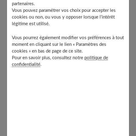
partenaires.
Vous pouvez paramétrer vos choix pour accepter les
cookies ou non, ou vous y opposer lorsque l’intérêt
Quelles sont les valeurs nutritives du
légitime est utilisé.
flocon d’avoine ?
Vous pourrez également modifier vos préférences à tout
moment en cliquant sur le lien « Paramètres des
Les flocons d'avoine sont très riches en fibres
cookies » en bas de page de ce site.
alimentaires, de vraies alliées
contre les troubles
Pour en savoir plus, consultez notre
politique de
confidentialité
.
gastro-intestinaux
. En effet, elles forment une couche
protectrice sur la muqueuse gastro-intestinale qui agit
sur l'acide gastrique.
Ils contiennent aussi des glucides complexes à longue
chaîne qui
empêchent le taux de sucre
dans le sang de
trop augmenter. Ils sont une bonne source de bêta-
glucane. Ils contiennent des
vitamines B1 et B2
.