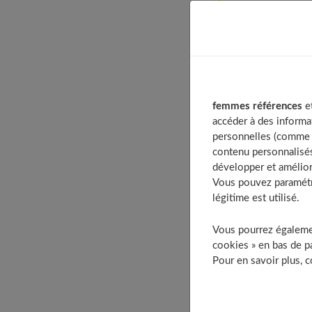
Table of Cont
Un peu d’hist
Quelles sont 
Combien de c
Quels sont le
femmes références
et
Il prévie
accéder à des informa
personnelles (comme v
Il amélio
contenu personnalisés
Il est ri
développer et amélior
Il est s
Vous pouvez paramétre
légitime est utilisé.
Il est s
Il contie
Vous pourrez égalemen
Il contie
cookies » en bas de pa
Pour en savoir plus, 
Les haricots v
Comment 
À découv