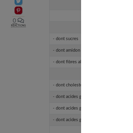
Partager sur Twitter
Nutriments
Epingler sur Pinterest
Protéines
0
RÉACTIONS
Glucides
- dont sucres
- dont amidon
- dont fibres alimentaires
Lipides
- dont cholestérol
- dont acides gras saturés
- dont acides gras monoinsaturés
- dont acides gras polyinsaturés
Eau