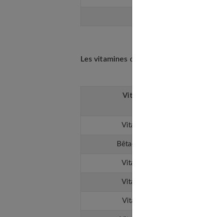
Alcool
Les vitamines
des haricots verts
Vitamines
Pa
Vitamine A
Bêta-carotène
Vitamine C
Vitamine D
Vitamine E