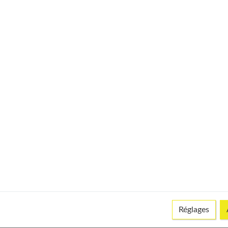
21%
16 g
-
-
5%
< 0,05 mg
6%
0,1 mg
2%
0,3 mg
1%
< 0,05 mg
4%
< 0,05 mg
23%
45 µg
0%
traces
Réglages