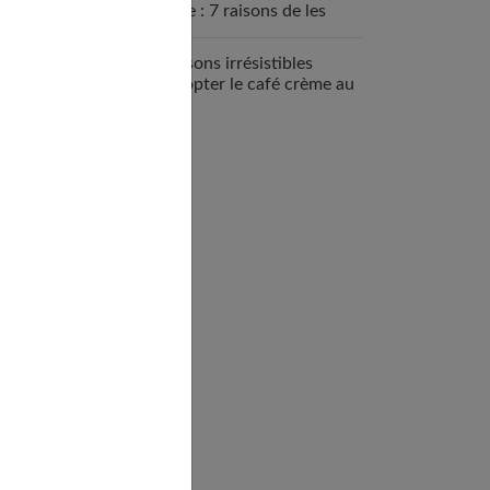
sportive : 7 raisons de les
intégrer
7 raisons irrésistibles
d’adopter le café crème au
quotidien