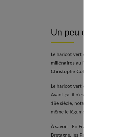
Un peu d’histoire
Le haricot vert est un légume originaire
millénaires
au Mexique et au Pérou avan
Christophe Colomb.
Le haricot vert est introduit en France, à
Avant ça, il n'est pas consommé car suspe
18e siècle, notamment grâce aux Italiens 
même le légume préféré de Napoléon Bo
À savoir :
En France, les haricots verts s
Bretagne, les Pays de la Loire et en Aq