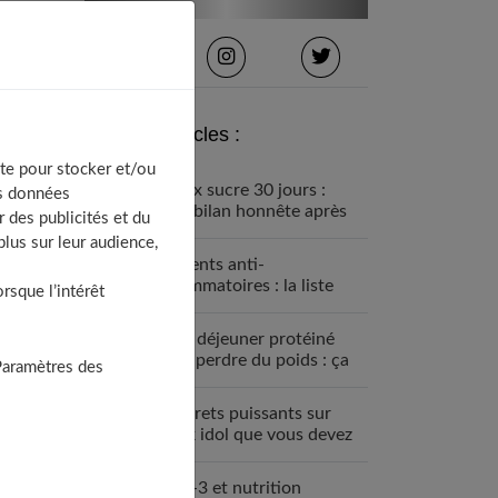
Derniers articles :
te pour stocker et/ou
Détox sucre 30 jours :
os données
mon bilan honnête après
 des publicités et du
avoir tout arrêté
lus sur leur audience,
Aliments anti-
inflammatoires : la liste
sque l’intérêt
pour une santé de fer
Petit déjeuner protéiné
pour perdre du poids : ça
Paramètres des
marche
7 secrets puissants sur
black idol que vous devez
absolument connaître
Oméga-3 et nutrition