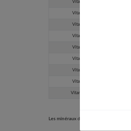
Vitamine K1
Vitamine K2
Vitamine B1
Vitamine B2
Vitamine B3
Vitamine B5
Vitamine B6
Vitamine B9
Vitamine B12
Les minéraux
des haricots verts