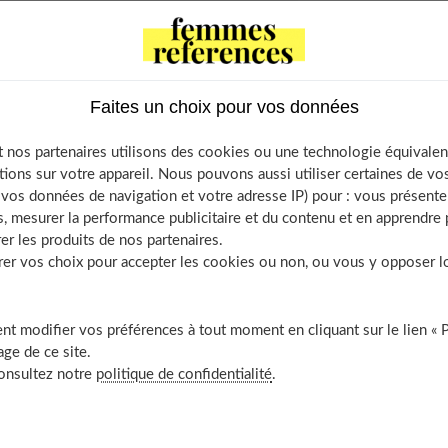
ents
oire
les valeurs nutritionnelles des haricots verts ?
Faites un choix pour vos données
alories contenues dans 100 grammes ?
urs bienfaits ?
 nos partenaires utilisons des cookies ou une technologie équivalen
nt certains cancers
tions sur votre appareil. Nous pouvons aussi utiliser certaines de v
os données de navigation et votre adresse IP) pour : vous présenter
re la densité osseuse
, mesurer la performance publicitaire et du contenu et en apprendre p
che en fibres
er les produits de nos partenaires.
ource de magnésium
r vos choix pour accepter les cookies ou non, ou vous y opposer lor
ource de manganèse et de fer
nt de la vitamine K
t modifier vos préférences à tout moment en cliquant sur le lien « 
nt aussi des vitamines B2, B9 et C
ge de ce site.
consultez notre
politique de confidentialité
.
erts font-ils grossir ?
choisir et conserver ce légume ?
rir aussi