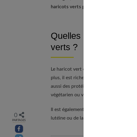
haricots verts par an.
Quelles sont les valeu
verts ?
Le haricot vert est un légume
peu calori
plus, il est riche en fibres, environ 4% c
aussi des protéines végétales, environ 2g 
végétarien ou végan.
Il est également riche en
vitamine B2
ou 
0
lutéine ou de la zéaxanthine.
PARTAGES
Partager sur facebook