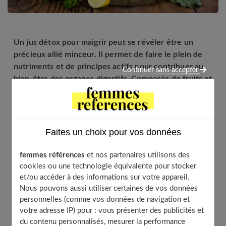
Un jus détox pour maigrir peut se révéler être un
précieux allié minceur. Il permet de faire le plein de
nutriments et de principes actifs pour contribuer au
Continuer sans accepter
bien-être des organes digestifs. Composés de fruits et
légumes aux propriétés antioxydantes et diurétiques,
ils aident à améliorer le transit intestinal, à réduire
l’accumulation de liquides et à favoriser la perte de
poids. Riches en eau, en fibres, en vitamines et en
Faites un choix pour vos données
minéraux, ces jus détox sont à ne pas négliger pour
lutter contre les maladies chroniques de saison, mais
femmes références
et nos partenaires utilisons des
aussi pour booster notre énergie. Voici quelques
cookies ou une technologie équivalente pour stocker
recettes de jus détox pour maigrir.
et/ou accéder à des informations sur votre appareil.
Nous pouvons aussi utiliser certaines de vos données
personnelles (comme vos données de navigation et
votre adresse IP) pour : vous présenter des publicités et
Table of Contents
du contenu personnalisés, mesurer la performance