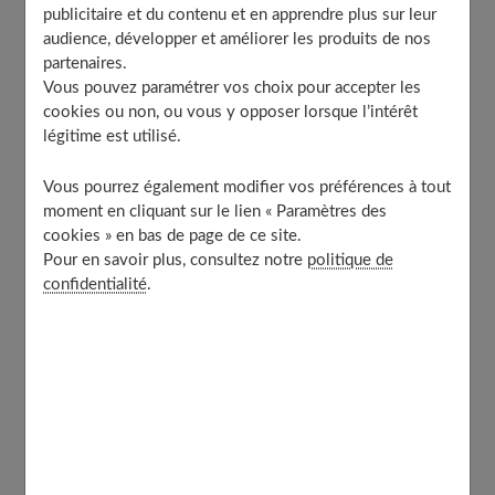
publicitaire et du contenu et en apprendre plus sur leur
Jus détox minceur à la spiruline
audience, développer et améliorer les produits de nos
Jus de légumes pour maigrir
partenaires.
Vous pouvez paramétrer vos choix pour accepter les
Jus de chou, citron et concombre
cookies ou non, ou vous y opposer lorsque l’intérêt
Jus de pastèque, noix de cajou et cannelle
légitime est utilisé.
Le jus détox concombre citron : duo de choc
Vous pourrez également modifier vos préférences à tout
Jus de tomates, poivron et concombre
moment en cliquant sur le lien « Paramètres des
Jus de carotte riche en vitamines D
cookies » en bas de page de ce site.
Pour en savoir plus, consultez notre
politique de
confidentialité
.
Jus détox minceur à la spiruline
Ce jus bleu-vert
à base de spiruline
est idéal pour faire
le plein
d'énergie
, de
protéines
et de
fer
en première
partie de journée. Enfin, le
potassium
et les
fibres
contenues dans la banane et l'épinard apportent un