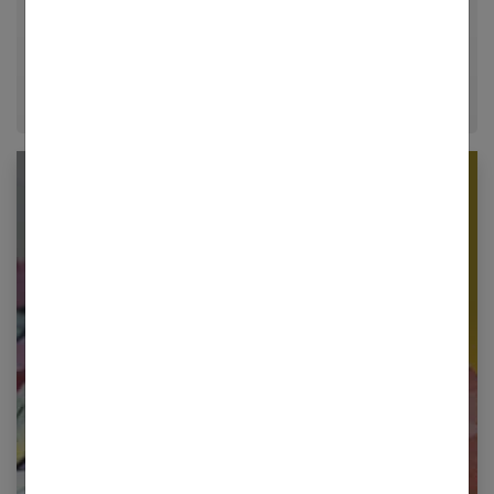
décrypter le quotidien pour offrir aux femmes des
conseils fiables, inspirants et ancrés dans leur
époque.
Newsletter femmes références
Restez informé en vous inscrivant à notre
newsletter
E-mail