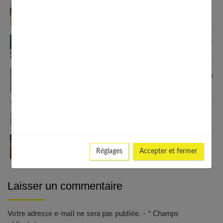
Le régime Natman : tableau et conseils pour une
diète efficace
Cure détox 2 semaines : programme complet pour
s’alléger
Régime à 40 ans : programme pour perdre les kilos
en trop
Quel régime adopter après sa grossesse ?
Programme complet
Les régimes hyperprotéinés et la performance
physique
Réglages
Accepter et fermer
Laisser un commentaire
Votre adresse e-mail ne sera pas publiée. - * Champs