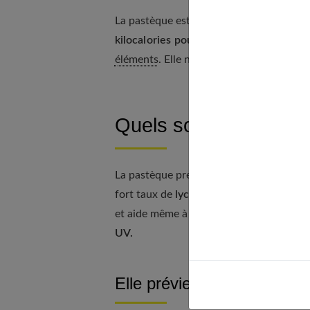
La pastèque est un fruit peu calorique. E
kilocalories pour 100 grammes
. Elle a
éléments
. Elle ne compte que
0,5 g de p
Quels sont les bienfai
La pastèque présente de nombreux bienfai
fort taux de
lycopène
. La pastèque améli
et aide même à avoir une belle peau ! En 
UV.
Elle prévient les maladies 