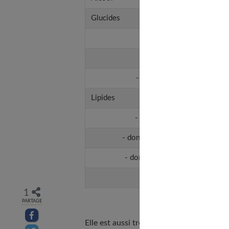
Glucides
- dont sucres
- dont amidon
- dont fibres alimentaires
Lipides
- dont acides gras saturés
- dont acides gras monoinsatur
- dont acides gras polyinsaturé
- dont cholestérol
1
PARTAGE
Partager sur facebook
Elle est aussi très riche en vitamines et 