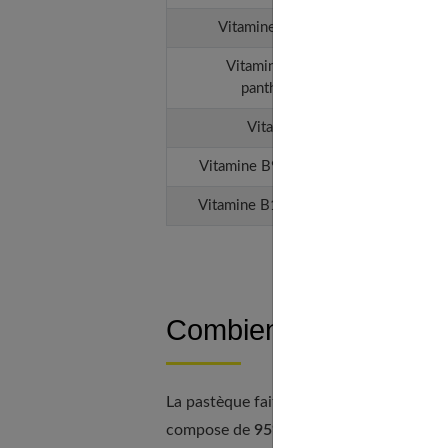
Vitamine B3 (niacine)
Vitamine B5 (acide
panthonéique)
Vitamine B6
Vitamine B9 (acide folique)
Vitamine B12 (cobolamine)
Combien de calories
La pastèque fait partie de la famille des
compose de
95% d'eau environ.