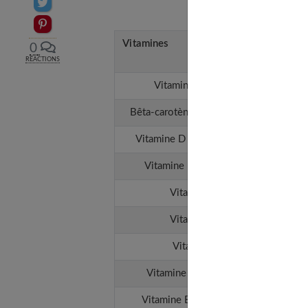
Partager sur Twitter
Epingler sur Pinterest
Vitamines
Ten
0
RÉACTIONS
Vitamine A (rétinol)
Bêta-carotène (provitamine A)
Vitamine D (cholécalciférol)
Vitamine E (tocophérol)
Vitamine K1
Vitamine K2
Vitamine C
Vitamine B1 (thiamine)
Vitamine B2 (riboflavine)