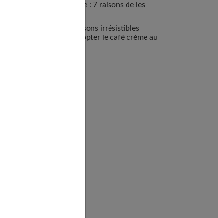
sportive : 7 raisons de les
intégrer
7 raisons irrésistibles
d’adopter le café crème au
quotidien