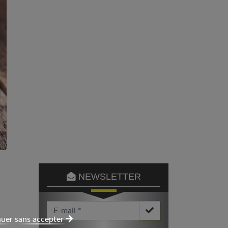
NEWSLETTER
Votre Email *
uer sans accepter