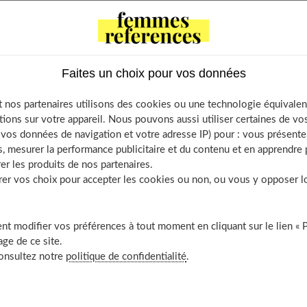
Contents
urs nutritionnelles de la pastèque
Faites un choix pour vos données
 de calories pour 100 grammes ?
nt les bienfaits de la pastèque ?
 nos partenaires utilisons des cookies ou une technologie équivalen
e prévient les maladies cardiovasculaires
tions sur votre appareil. Nous pouvons aussi utiliser certaines de v
e prévient le cancer de la prostate
os données de navigation et votre adresse IP) pour : vous présenter
, mesurer la performance publicitaire et du contenu et en apprendre p
e aide à s’hydrater
er les produits de nos partenaires.
e renforce le système immunitaire
r vos choix pour accepter les cookies ou non, ou vous y opposer lor
 favorise la digestion
fait-il grossir ?
t modifier vos préférences à tout moment en cliquant sur le lien « 
n aliment intéressant pour les sportifs ?
ge de ce site.
 choisir et conserver les pastèques ?
consultez notre
politique de confidentialité
.
écouvrir aussi