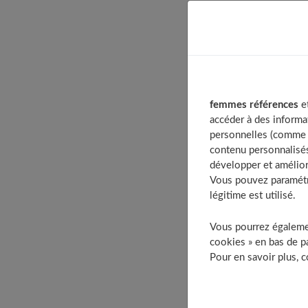
Table of 
Les vale
Combien
Quels so
femmes références
et
Ell
accéder à des informa
Ell
personnelles (comme v
contenu personnalisés
Ell
développer et amélior
Ell
Vous pouvez paramétre
Elle
légitime est utilisé.
Ce fruit 
Vous pourrez égalemen
Est-ce u
cookies » en bas de pa
Comment
Pour en savoir plus, 
À d