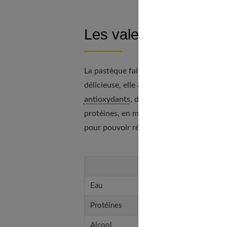
Les valeurs nutritionn
La pastèque fait partie des fruits qui con
délicieuse, elle apporte
des fibres et de
antioxydants
, des lycopènes, des acides
protéines, en magnésium, en vitamine B et
pour pouvoir réellement profiter de tous
Nutriments
Eau
Protéines
Alcool