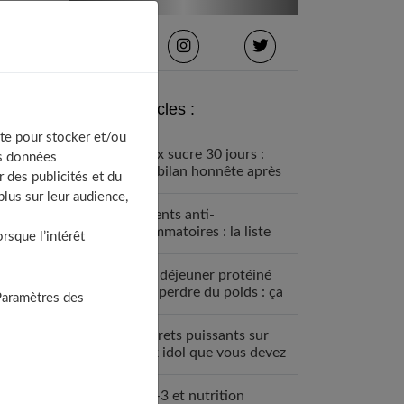
Derniers articles :
te pour stocker et/ou
Détox sucre 30 jours :
os données
mon bilan honnête après
 des publicités et du
avoir tout arrêté
lus sur leur audience,
Aliments anti-
inflammatoires : la liste
sque l’intérêt
pour une santé de fer
Petit déjeuner protéiné
pour perdre du poids : ça
Paramètres des
marche
7 secrets puissants sur
black idol que vous devez
absolument connaître
Oméga-3 et nutrition