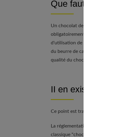
Que faut-il vérifier à l
Un chocolat de qualité porte la mention 
obligatoirement inscrite dans la liste des
d'utilisation de graisses végétales, on t
du beurre de cacao". Cet ajout est désapp
qualité du chocolat.
II en existe 13 catégo
Ce point est traité en profondeur dans
F
La réglementation définit très précisémen
classique "chocolat" (appelé parfois "ch