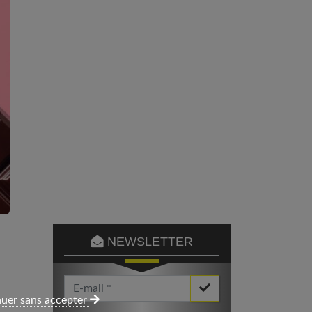
NEWSLETTER
Votre Email *
uer sans accepter