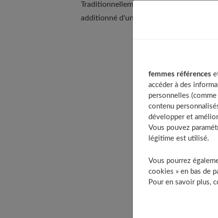
Traditionnellement, le chocolat est fabri
additionné d'une petite quantité de lécith
Table o
Que fa
femmes références
et
II en
accéder à des informa
personnelles (comme v
Leque
contenu personnalisés
Est-il
développer et amélior
Est-i
Vous pouvez paramétre
légitime est utilisé.
Peut-i
Comme
Vous pourrez égalemen
À
cookies » en bas de pa
Pour en savoir plus, 