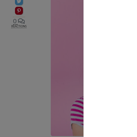
Partager sur Twitter
Epingler sur Pinterest
0
RÉACTIONS