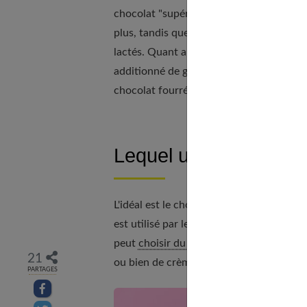
chocolat "supérieur" ou fin au moins 43 
plus, tandis que le "chocolat au lait" 
lactés. Quant au chocolat blanc, il s'ag
additionné de graisses végétales), de suc
chocolat fourré, etc.
Lequel utiliser pour f
L'idéal est le chocolat dit "de couverture
est utilisé par les artisans chocolatiers,
peut
choisir du chocolat
"spécial pâtisse
21
ou bien de crème.
PARTAGES
Partager sur facebook