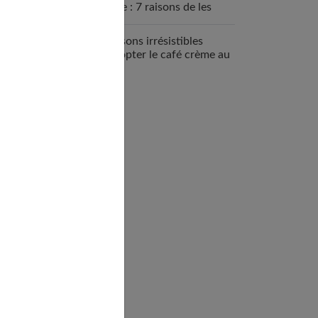
sportive : 7 raisons de les
intégrer
7 raisons irrésistibles
d’adopter le café crème au
quotidien