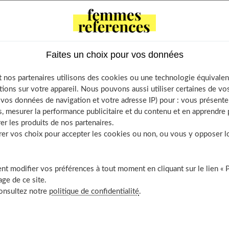
qué à partir de cacao, de beurre de cacao et de sucre,
ine qui sert de liant.
Faites un choix pour vos données
f Contents
ut-il vérifier à l’achat ?
 nos partenaires utilisons des cookies ou une technologie équivalen
 existe 13 catégories
tions sur votre appareil. Nous pouvons aussi utiliser certaines de v
os données de navigation et votre adresse IP) pour : vous présenter
l utiliser pour faire de bons gâteaux ?
, mesurer la performance publicitaire et du contenu et en apprendre p
 très calorique ?
er les produits de nos partenaires.
l bon pour le moral ?
r vos choix pour accepter les cookies ou non, ou vous y opposer lor
l avoir des effets indésirables ?
nt bien le conserver ?
t modifier vos préférences à tout moment en cliquant sur le lien « 
 découvrir aussi
ge de ce site.
consultez notre
politique de confidentialité
.