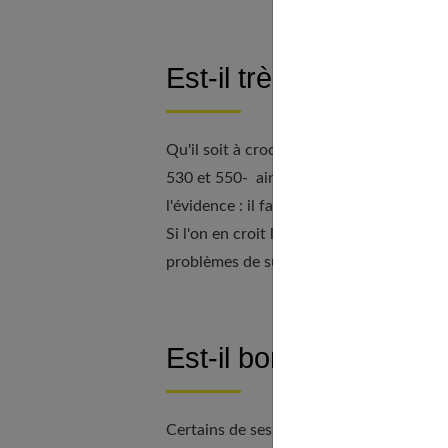
Est-il très calorique ?
Qu'il soit à croquer, au lait ou blanc, i
530 et 550- ainsi que 60 g de glucides (su
l'évidence : il fait partie des aliments tr
Si l'on en croit les enquêtes scientifiq
problèmes de surpoids que les personnes
Est-il bon pour le mor
Certains de ses constituants (tyramine 