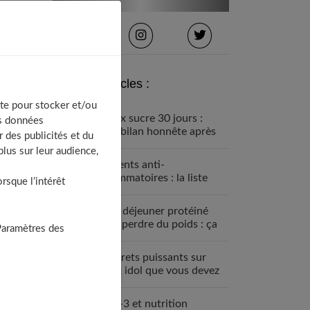
Derniers articles :
te pour stocker et/ou
Détox sucre 30 jours :
os données
mon bilan honnête après
 des publicités et du
avoir tout arrêté
lus sur leur audience,
Aliments anti-
inflammatoires : la liste
sque l’intérêt
pour une santé de fer
Petit déjeuner protéiné
pour perdre du poids : ça
Paramètres des
marche
7 secrets puissants sur
black idol que vous devez
absolument connaître
Oméga-3 et nutrition