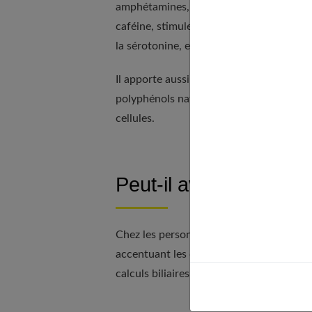
amphétamines, pourraient avoir des effe
caféine, stimule le psychisme. Enfin, sa
la sérotonine, employée comme antidép
Il apporte aussi des minéraux (potassium,
polyphénols naturels possèdent des propr
cellules.
Peut-il avoir des effet
Chez les personnes prédisposées, il peut
accentuant les contractions de la vésicul
calculs biliaires.