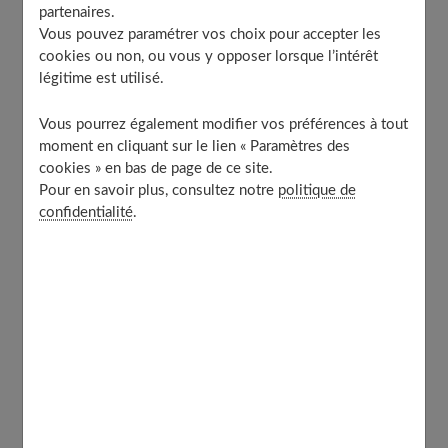
partenaires.
Ce régime également appelé
méthode Fodmap
permet
Vous pouvez paramétrer vos choix pour accepter les
de soulager de nombreux maux.
cookies ou non, ou vous y opposer lorsque l’intérêt
légitime est utilisé.
La signification de l’acronyme FODMAP
Vous pourrez également modifier vos préférences à tout
L'acronyme FODMAP signifie plus exactement :
moment en cliquant sur le lien « Paramètres des
cookies » en bas de page de ce site.
Fermentable Oligo, Di, Monosaccharides And Polyols.
Pour en savoir plus, consultez notre
politique de
Pour mieux comprendre, ce sont des glucides de petite
confidentialité
.
taille, très peu absorbés par l'intestin grêle et donc très
peu digestes. Cela se traduit par une fermentation,
responsable de la
distension du côlon
elle-même à
l'origine des fameux
ballonnements
.
La difficulté est d’éviter de consommer ces aliments
riches en FODMAP qui sont très nombreux. Par ailleurs,
chaque individu a une sensibilité propre à ces différents
glucides. Ce régime a donc pour but d'
identifier les