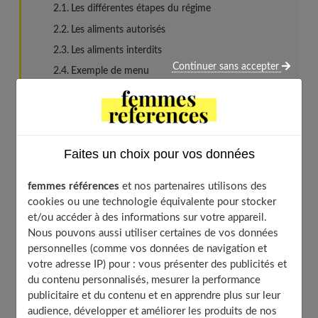
Les différentes étapes du régime
Les aliments autorisés
Les aliments interdits
Continuer sans accepter
Exemple de menu
Les bienfaits du régime Fodmap et des repas sans
glucides
A qui est destiné ce régime pauvre en Fodmaps ?
Le régime Fodmap et le syndrome du côlon
Faites un choix pour vos données
irritable
Le régime Fodmap est-il fait pour maigrir ?
femmes références
et nos partenaires utilisons des
cookies ou une technologie équivalente pour stocker
Les conseils pour suivre ce régime de façon efficace
et/ou accéder à des informations sur votre appareil.
Les risques et contre-indications
Nous pouvons aussi utiliser certaines de vos données
personnelles (comme vos données de navigation et
votre adresse IP) pour : vous présenter des publicités et
du contenu personnalisés, mesurer la performance
Qu’est-ce que le régime Fodmap ?
publicitaire et du contenu et en apprendre plus sur leur
audience, développer et améliorer les produits de nos