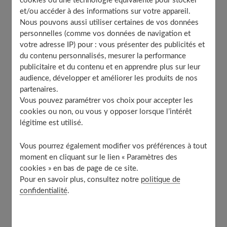
cookies ou une technologie équivalente pour stocker
3 Les galettes de légumineuses
et/ou accéder à des informations sur votre appareil.
4 Les oléagineux et les graines
Nous pouvons aussi utiliser certaines de vos données
personnelles (comme vos données de navigation et
5 Le blowcake
votre adresse IP) pour : vous présenter des publicités et
6 Les légumes grillés
du contenu personnalisés, mesurer la performance
7 Le pain de patates
publicitaire et du contenu et en apprendre plus sur leur
audience, développer et améliorer les produits de nos
8 Les galettes de sarrasin
partenaires.
9 Le pain Ézékiel
Vous pouvez paramétrer vos choix pour accepter les
10 Le pain nuage
cookies ou non, ou vous y opposer lorsque l’intérêt
légitime est utilisé.
11 La feuille de laitue
12 Les tortillas mexicaines
Vous pourrez également modifier vos préférences à tout
À découvrir aussi
moment en cliquant sur le lien « Paramètres des
cookies » en bas de page de ce site.
Pour en savoir plus, consultez notre
politique de
confidentialité
.
1 Les galettes de riz ou de maïs