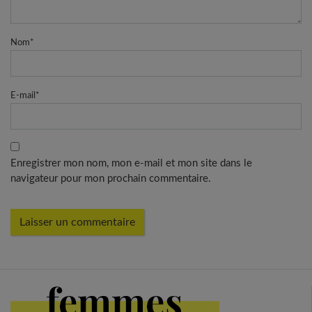
Nom
*
E-mail
*
Enregistrer mon nom, mon e-mail et mon site dans le
navigateur pour mon prochain commentaire.