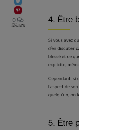
Partager sur Twitter
Epingler sur Pinterest
4. Être bienveillante
0
RÉACTIONS
Si vous avez quelque chose à reprocher à 
d’en
discuter calmement
et faites-lui p
blessé et ce que cela a engendré chez vou
explicite, même s’il s’agit de quelque ch
Cependant, si ce que vous reprochez à vo
l’aspect de son caractère qui vous insu
quelqu’un, on le prend tel qu’il est, avec 
5. Être présente au qu