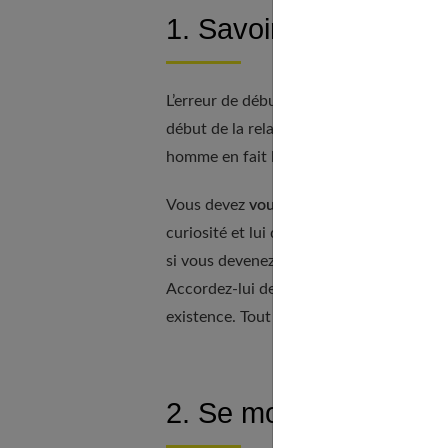
1. Savoir se faire dési
L’erreur de débutante par excellence con
début de la relation, il est important de
homme en fait la demande.
Vous devez
vous faire désirer
et vous dé
curiosité et lui donnera encore plus env
si vous devenez totalement inaccessible, v
Accordez-lui de l’intérêt, mais montrez-l
existence. Tout est question de mesure. 
2. Se montrer à l’aise