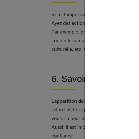
S’il est important de se faire désirer, i
Ayez des
actions quotidiennes
dirigées 
Par exemple, prenez l’habitude de vous 
coquin le soir avant de vous coucher, par
culturelle, etc. Ce sont les événements 
6. Savoir le rassurer
L’
apparition des sentiments
se fait natu
selon l’histoire personnelle de votre part
vous. La peur de souffrir ou d’être trahi
Aussi, il est important que vous ayez la c
confiance.