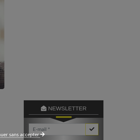
NEWSLETTER
Votre Email *
uer sans accepter