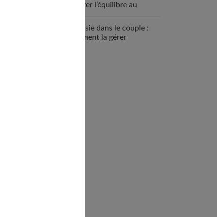
trouver l’équilibre au
quotidien
Jalousie dans le couple :
comment la gérer
efficacement ?