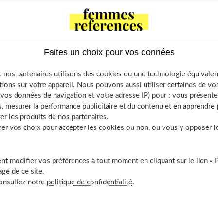
tents
 faire désirer
er à l’aise avec les autres
Faites un choix pour vos données
aire l’amalgame entre la tendresse et le sexe
 nos partenaires utilisons des cookies ou une technologie équivalen
veillante
tions sur votre appareil. Nous pouvons aussi utiliser certaines de v
sente au quotidien
os données de navigation et votre adresse IP) pour : vous présenter
 rassurer
, mesurer la performance publicitaire et du contenu et en apprendre p
er les produits de nos partenaires.
n propre univers
r vos choix pour accepter les cookies ou non, ou vous y opposer lor
e respirer
 la concurrence
t modifier vos préférences à tout moment en cliquant sur le lien « 
r à renoncer
ge de ce site.
ouvrir aussi
consultez notre
politique de confidentialité
.