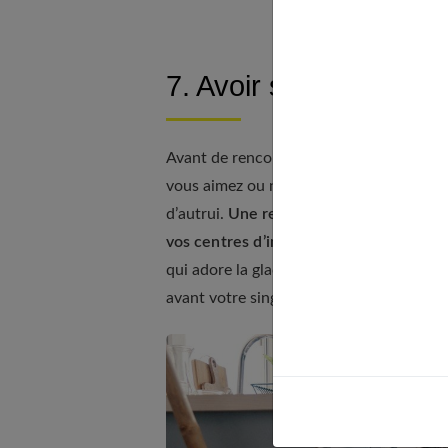
7. Avoir son propre un
Avant de rencontrer votre partenaire, v
vous aimez ou non dans la vie. Il n’est p
d’autrui.
Une relation est un échange
qu
vos centres d’intérêts
à votre moitié. Qu
qui adore la glace à la rose ou qui port
avant votre singularité.