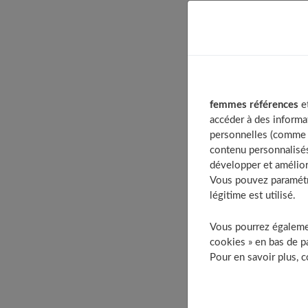
Table of Con
1. Savoir se
2. Se montr
3. Ne pas f
femmes références
et
4. Être bien
accéder à des informa
5. Être pré
personnelles (comme v
6. Savoir le
contenu personnalisés
développer et amélior
7. Avoir so
Vous pouvez paramétre
8. Laissez-l
légitime est utilisé.
9. Utiliser
Vous pourrez égalemen
10. Arrive
cookies » en bas de pa
À déc
Pour en savoir plus, 