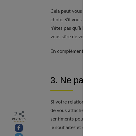
Cela peut vous surprendre, mais quand 
choix. S’il vous voit briller en société e
n’êtes pas qu’à lui. Cela est d’autant plus
vous sûre de vous, souriante, sympathiq
En complément, notre article sur
relati
3. Ne pas faire l’amal
Si votre relation est uniquement basée 
de vous attacher. Bien qu’il existe des 
2
sentiments pour une personne avec qui i
PARTAGES
le souhaitez et quand vous sentez que l
Partager sur facebook