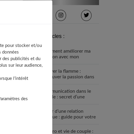
Derniers articles :
te pour stocker et/ou
Comment améliorer ma
os données
relation avec mon
 des publicités et du
partenaire ?
lus sur leur audience,
Raviver la flamme :
retrouver la passion dans
sque l’intérêt
son couple
Communication dans le
couple : secret d’une
Paramètres des
relation sereine
Sortir d’une relation
toxique : guide pour votre
liberté
Vie pro et vie de couple :