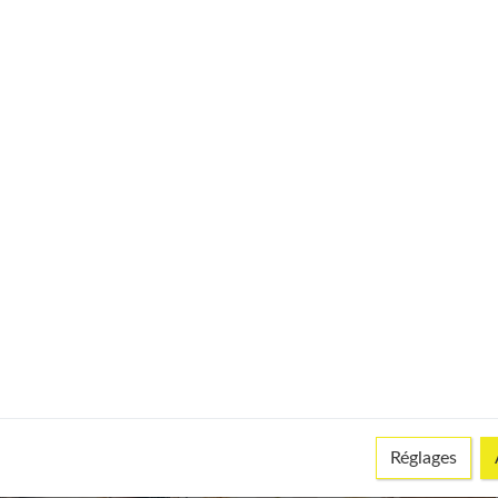
ivers
ous avez développé votre propre personnalité. Vous savez ce que
as envisageable de négliger vos goûts au détriment de celui
i implique que vous apportiez
votre perception du monde
et
’importe qu’il adhère ou pas, mais il saura que vous êtes la fille
e des chaussettes dépareillées. Restez vous-même et mettez en
Réglages