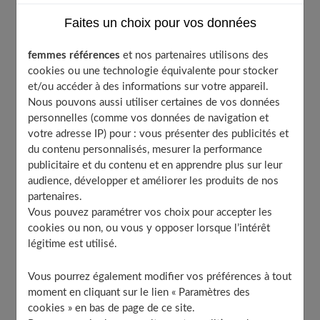
Rêver d’un serpent pour un homme
Faites un choix pour vos données
Rêver de serpent pour une femme
La signification des couleurs du serpent
femmes références
et nos partenaires utilisons des
Significations pour les sportifs et les personnes qui
cookies ou une technologie équivalente pour stocker
font attention à leur santé
et/ou accéder à des informations sur votre appareil.
Significations concernant son entourage amical
Nous pouvons aussi utiliser certaines de vos données
personnelles (comme vos données de navigation et
Les diverses croyances sur le rêve d’un serpent
votre adresse IP) pour : vous présenter des publicités et
Pour conclure
du contenu personnalisés, mesurer la performance
À découvrir aussi
publicitaire et du contenu et en apprendre plus sur leur
audience, développer et améliorer les produits de nos
partenaires.
Vous pouvez paramétrer vos choix pour accepter les
Rêver d’un serpent pour un homme
cookies ou non, ou vous y opposer lorsque l’intérêt
légitime est utilisé.
Si vous êtes un homme et que vous avez rêvé la nuit
Vous pourrez également modifier vos préférences à tout
dernière, ou une autre nuit, d’un serpent alors voici les
moment en cliquant sur le lien « Paramètres des
explications :
cookies » en bas de page de ce site.