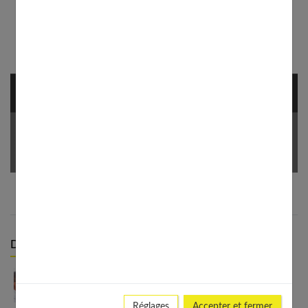
NEWSLETTER
Votre Email *
Derniers articles :
Comment améliorer ma relation avec mon
partenaire ?
Réglages
Accepter et fermer