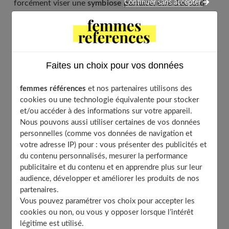
forcément viser une
symbiose parfaite
, être d’accord
Continuer sans accepter
sur tout et fusionner chaque émotion pour que ça
tienne ? Je me rends compte que beaucoup s’imposent
cette pression. C’est presque devenu cliché, mais
beaucoup oublient que le doute, la distance parfois,
peuvent nourrir
l’intimité
autant que la proximité. Cela
Faites un choix pour vos données
dit, il faut nuancer : chaque couple invente sa propre
façon de fonctionner. Alors, regardons ensemble ce qui
femmes références
et nos partenaires utilisons des
cookies ou une technologie équivalente pour stocker
peut aider à surmonter les fameuses
difficultés de la
et/ou accéder à des informations sur votre appareil.
relation homme femme
et pourquoi ces épreuves ne
Nous pouvons aussi utiliser certaines de vos données
condamnent pas nécessairement au désamour.
personnelles (comme vos données de navigation et
votre adresse IP) pour : vous présenter des publicités et
du contenu personnalisés, mesurer la performance
publicitaire et du contenu et en apprendre plus sur leur
Table of Contents
audience, développer et améliorer les produits de nos
Quels sont les principaux types de relations
partenaires.
amoureuses ?
Vous pouvez paramétrer vos choix pour accepter les
Les relations traditionnelles et modernes
cookies ou non, ou vous y opposer lorsque l’intérêt
légitime est utilisé.
L’évolution des étapes dans la relation de couple