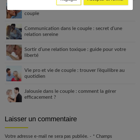
Raviver la flamme : retrouver la passion dans son
couple
Communication dans le couple : secret d’une
relation sereine
Sortir d’une relation toxique : guide pour votre
liberté
Vie pro et vie de couple : trouver l’équilibre au
quotidien
Jalousie dans le couple : comment la gérer
efficacement ?
Laisser un commentaire
Votre adresse e-mail ne sera pas publiée. - * Champs