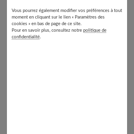
Les grands piliers d’une relation amoureuse épanouie
Vous pourrez également modifier vos préférences à tout
Comment gérer les principales difficultés et conflits
moment en cliquant sur le lien « Paramètres des
dans la relation homme femme ?
cookies » en bas de page de ce site.
Où commence et où finit le compromis positif ?
Pour en savoir plus, consultez notre
politique de
confidentialité
.
Faire face à la perte de confiance et reconstruire
après une crise
Petites routines et gestes simples qui renforcent le
lien au quotidien
Prendre soin de son engagement jour après jour
Nouveau souffle : surprises, projets et relance de
l’intimité
Quels sont les principaux types de
relations amoureuses ?