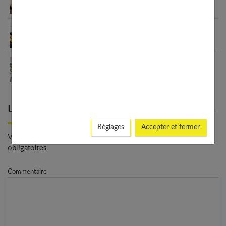
impacts et solutions
Améliorer ma santé mentale : guide complet 2025
Trouver un bon thérapeute : le guide complet
2025
Laisser un commentaire
Réglages
Accepter et fermer
Votre adresse e-mail ne sera pas publiée. - * Champs
obligatoires
Commentaire