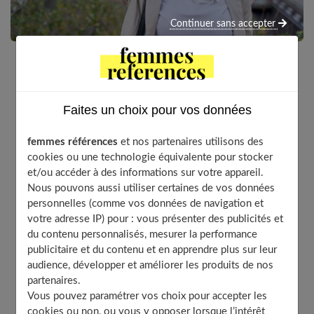
Continuer sans accepter
La
confiance en soi
, ça compte vraiment dans la vie. Ça
aide à se sentir plus à l’aise et capable de faire face aux
Faites un choix pour vos données
défis. Dans cet article, on va voir quelques façons de
développer cette
confiance en soi
et de se sentir mieux
femmes références
et nos partenaires utilisons des
dans sa peau.
cookies ou une technologie équivalente pour stocker
et/ou accéder à des informations sur votre appareil.
Nous pouvons aussi utiliser certaines de vos données
personnelles (comme vos données de navigation et
Table of Contents
votre adresse IP) pour : vous présenter des publicités et
du contenu personnalisés, mesurer la performance
C’est quoi au juste la confiance en soi ?
publicitaire et du contenu et en apprendre plus sur leur
Quelques techniques pour booster sa confiance en
audience, développer et améliorer les produits de nos
soi
partenaires.
Avoir une vision réaliste de soi
Vous pouvez paramétrer vos choix pour accepter les
Prendre soin de sa santé mentale
cookies ou non, ou vous y opposer lorsque l’intérêt