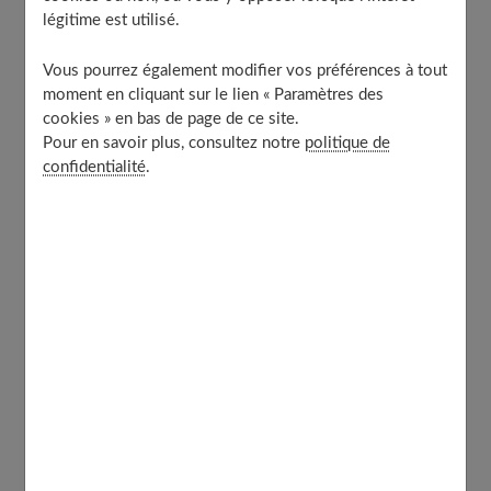
légitime est utilisé.
Célébrer ses réussites et continuer à progresser
Enfin, avoir une bonne routine au quotidien
Vous pourrez également modifier vos préférences à tout
À découvrir aussi
moment en cliquant sur le lien « Paramètres des
cookies » en bas de page de ce site.
Pour en savoir plus, consultez notre
politique de
confidentialité
.
C’est quoi au juste la
confiance en soi
?
En gros, c'est croire qu'on est capable de réussir ce
qu'on entreprend. C'est cette petite voix qui nous dit
qu'on peut y arriver, même quand c'est pas facile. Bien
sûr, faut pas non plus se croire invincible - l'idée c'est
d'avoir une vision réaliste de ses forces et ses faiblesses.
Quand on a
confiance en soi
, on ose plus facilement
prendre des risques. Et ça peut ouvrir pas mal de portes,