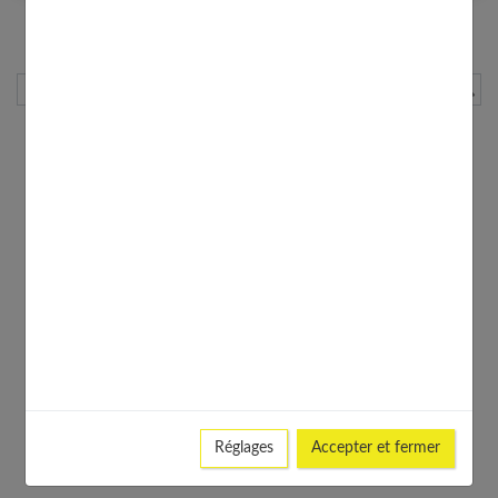
1
2
Page suivante
Rechercher
Réglages
Accepter et fermer