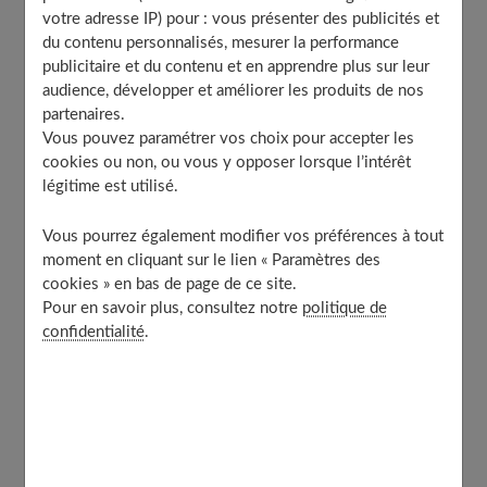
votre adresse IP) pour : vous présenter des publicités et
Table of Contents
du contenu personnalisés, mesurer la performance
La présence envahissante du smartphone dans le
publicitaire et du contenu et en apprendre plus sur leur
quotidien des couples
audience, développer et améliorer les produits de nos
L’impact des réseaux sociaux sur la dynamique de
partenaires.
couple
Vous pouvez paramétrer vos choix pour accepter les
cookies ou non, ou vous y opposer lorsque l’intérêt
La distraction numérique et son impact sur l’attention
légitime est utilisé.
dans le couple
Le smartphone : outil de connexion ou de division ?
Vous pourrez également modifier vos préférences à tout
Vers un équilibre : gérer l’usage du smartphone en
moment en cliquant sur le lien « Paramètres des
couple
cookies » en bas de page de ce site.
En bref
Pour en savoir plus, consultez notre
politique de
confidentialité
.
La présence envahissante du
smartphone dans le quotidien des
couples