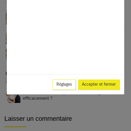
partenaire ?
Raviver la flamme : retrouver la passion dans son
couple
Communication dans le couple : secret d’une
relation sereine
Sortir d’une relation toxique : guide pour votre
liberté
Vie pro et vie de couple : trouver l’équilibre au
quotidien
Réglages
Accepter et fermer
Jalousie dans le couple : comment la gérer
efficacement ?
Laisser un commentaire