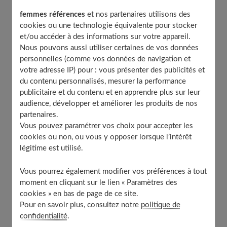
Qu’est-ce qu’une thérapie de couple ?
femmes références
et nos partenaires utilisons des
Définition et principes de la thérapie de couple
cookies ou une technologie équivalente pour stocker
Les différentes approches thérapeutiques
et/ou accéder à des informations sur votre appareil.
Nous pouvons aussi utiliser certaines de vos données
Quand et pourquoi consulter ?
personnelles (comme vos données de navigation et
Les motifs de consultation les plus fréquents
votre adresse IP) pour : vous présenter des publicités et
du contenu personnalisés, mesurer la performance
Le déroulement d’une thérapie de couple
publicitaire et du contenu et en apprendre plus sur leur
Comment choisir son thérapeute ?
audience, développer et améliorer les produits de nos
La thérapie de couple est-elle efficace ?
partenaires.
Vous pouvez paramétrer vos choix pour accepter les
Peut-on consulter même s’il n’y a pas de désaccord
dans le couple ?
cookies ou non, ou vous y opposer lorsque l’intérêt
légitime est utilisé.
Les erreurs à éviter lors d’une thérapie de couple
Quel est le prix d’une thérapie de couple ?
Vous pourrez également modifier vos préférences à tout
moment en cliquant sur le lien « Paramètres des
cookies » en bas de page de ce site.
Pour en savoir plus, consultez notre
politique de
Qu’est-ce qu’une thérapie de couple ?
confidentialité
.