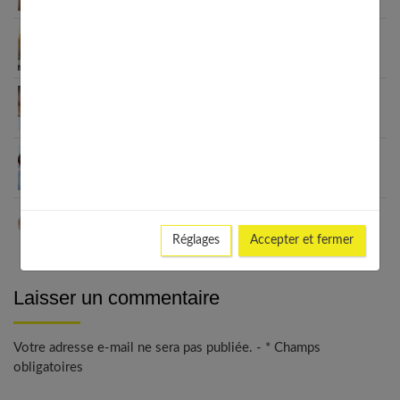
Communication dans le couple : secret d’une
relation sereine
Sortir d’une relation toxique : guide pour votre
liberté
Vie pro et vie de couple : trouver l’équilibre au
quotidien
Jalousie dans le couple : comment la gérer
efficacement ?
Réglages
Accepter et fermer
Laisser un commentaire
Votre adresse e-mail ne sera pas publiée. - * Champs
obligatoires