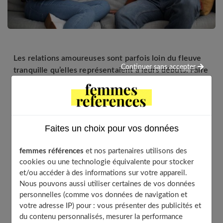
Les relations amoureuses sont parfois loin du fleuve
Continuer sans accepter
tranquille qu’elles représentaient à leurs débuts. Faire
fonctionner son couple demande des efforts.
Cependant, même si vous et votre partenaire en
faites, parfois cela ne suffit plus et la séparation
arrive à grands pas. Mais, comment savoir s’il s’agit
Faites un choix pour vos données
uniquement d’une crise passagère ? Voici cinq signes
qui indiquent que votre relation pourrait être en train
femmes références
et nos partenaires utilisons des
de s’essouffler.
cookies ou une technologie équivalente pour stocker
et/ou accéder à des informations sur votre appareil.
Nous pouvons aussi utiliser certaines de vos données
personnelles (comme vos données de navigation et
Table of Contents
votre adresse IP) pour : vous présenter des publicités et
Signe n°1 : La dérive de la relation
du contenu personnalisés, mesurer la performance