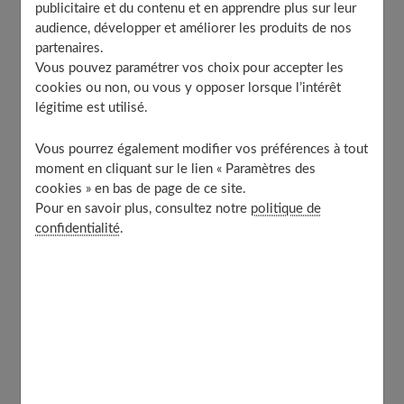
publicitaire et du contenu et en apprendre plus sur leur
Signe n°2 : L’absence de projets communs
audience, développer et améliorer les produits de nos
Signe n°3 : Des conflits non résolus
partenaires.
Signe n°4 : Le sentiment de solitude
Vous pouvez paramétrer vos choix pour accepter les
cookies ou non, ou vous y opposer lorsque l’intérêt
Signe n°5 : Le manque de respect mutuel
légitime est utilisé.
Vous pourrez également modifier vos préférences à tout
Signe n°1 : La dérive de la relation
moment en cliquant sur le lien « Paramètres des
cookies » en bas de page de ce site.
Pour en savoir plus, consultez notre
politique de
La dérive d’une relation est souvent marquée par
une
confidentialité
.
augmentation des disputes et une diminution des
moments de complicité,
signalant un déclin progressif
du lien affectif entre les partenaires. Ce phénomène se
manifeste par une intimité qui s’effrite, où les gestes
tendres et les marques d’affection se font rares, voire
absents.