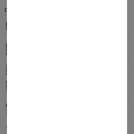
Derniers articles :
Comment améliorer ma relation avec mon
partenaire ?
Raviver la flamme : retrouver la passion dans son
couple
Communication dans le couple : secret d’une
relation sereine
Sortir d’une relation toxique : guide pour votre
liberté
Vie pro et vie de couple : trouver l’équilibre au
quotidien
Jalousie dans le couple : comment la gérer
efficacement ?