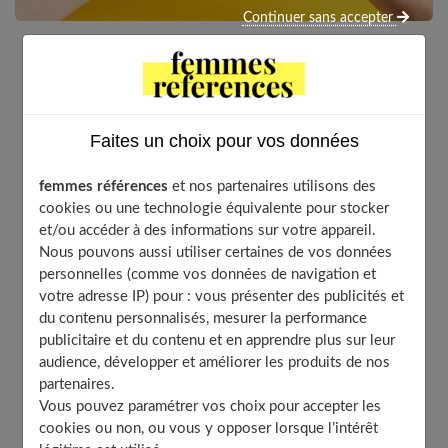
Continuer sans accepter
Un homme vous plait, mais vous avez l’impression qu’il
vous voit juste comme sa meilleure amie ou
simplement une bonne copine. Vous êtes dans ce cas
Faites un choix pour vos données
certainement dans sa friendzone, c’est-à-dire une
zone amicale parfois un peu trouble. Découvrez quels
femmes références
et nos partenaires utilisons des
sont les signes qui peuvent vous alerter !
Si vous avez
cookies ou une technologie équivalente pour stocker
un crush pour un homme qui en fait ne vous
et/ou accéder à des informations sur votre appareil.
considère que comme son amie ou si vous lui avez
Nous pouvons aussi utiliser certaines de vos données
déclaré votre attirance et qu’il vous a répondu ne pas
personnelles (comme vos données de navigation et
vouloir gâcher votre amitié, vous avez fait
votre adresse IP) pour : vous présenter des publicités et
du contenu personnalisés, mesurer la performance
l’expérience de la friendzone.
publicitaire et du contenu et en apprendre plus sur leur
audience, développer et améliorer les produits de nos
partenaires.
Vous pouvez paramétrer vos choix pour accepter les
Table of Contents
cookies ou non, ou vous y opposer lorsque l’intérêt
La friendzone en quelques mots