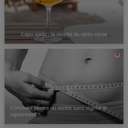
Capo spritz : la recette du spritz corse
Comment perdre du ventre sans régime et
rapidement ?