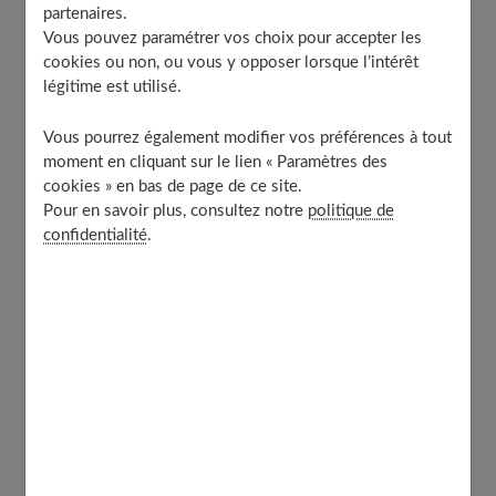
partenaires.
Vous pouvez paramétrer vos choix pour accepter les
Adopter un régime hypocalorique
cookies ou non, ou vous y opposer lorsque l’intérêt
légitime est utilisé.
Vous pourrez également modifier vos préférences à tout
moment en cliquant sur le lien « Paramètres des
cookies » en bas de page de ce site.
Pour en savoir plus, consultez notre
politique de
confidentialité
.
Les poignées d’amour sont souvent dues à un excès de
graisse,
lié à une alimentation trop calorique
. Le
premier moyen efficace pour perdre ses poignées