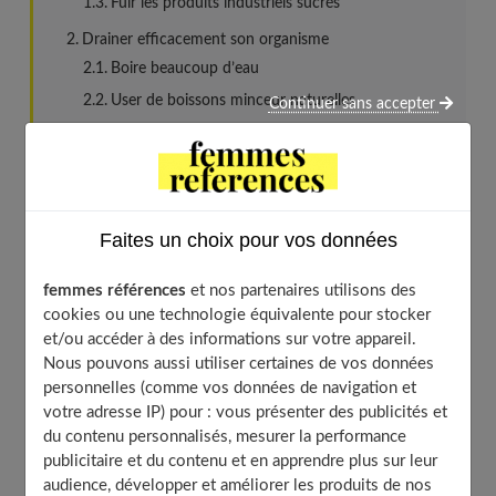
Fuir les produits industriels sucrés
Drainer efficacement son organisme
Boire beaucoup d’eau
User de boissons minceur naturelles
Continuer sans accepter
Faire des exercices sportifs ciblés
La planche militaire
Le jumping jack
Le coup de pied frontal
Faites un choix pour vos données
Pratiquer un sport cardio
femmes références
et nos partenaires utilisons des
Dans quel objectif faire un sport cardio ?
cookies ou une technologie équivalente pour stocker
Quelques exemples de sports cardio
et/ou accéder à des informations sur votre appareil.
Nous pouvons aussi utiliser certaines de vos données
Bonus : nos petites astuces pour perdre ses poignées
personnelles (comme vos données de navigation et
d’amour
votre adresse IP) pour : vous présenter des publicités et
Prendre une douche froide
du contenu personnalisés, mesurer la performance
Masser ses poignées d’amour
publicitaire et du contenu et en apprendre plus sur leur
audience, développer et améliorer les produits de nos