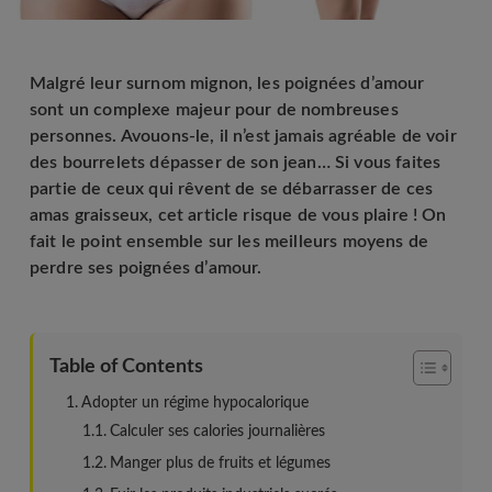
Malgré leur surnom mignon, les poignées d’amour
sont un complexe majeur pour de nombreuses
personnes. Avouons-le, il n’est jamais agréable de voir
des bourrelets dépasser de son jean… Si vous faites
partie de ceux qui rêvent de se débarrasser de ces
amas graisseux, cet article risque de vous plaire ! On
fait le point ensemble sur les meilleurs moyens de
perdre ses poignées d’amour.
Table of Contents
Adopter un régime hypocalorique
Calculer ses calories journalières
Manger plus de fruits et légumes