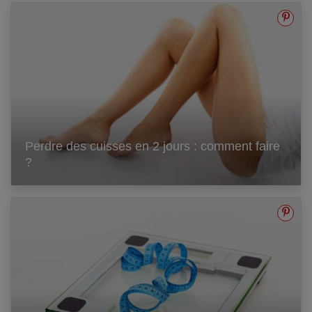
Perdre des cuisses en 2 jours : comment faire
?