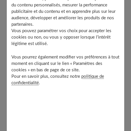
du contenu personnalisés, mesurer la performance
Pourquoi recourir à un blanchiment dentaire ?
publicitaire et du contenu et en apprendre plus sur leur
audience, développer et améliorer les produits de nos
Les kits de blanchiment : bonne ou mauvaise idée ?
partenaires.
Le blanchiment dentaire professionnel : l’ultime
Vous pouvez paramétrer vos choix pour accepter les
solution pour retrouver un sourire éclatant !
cookies ou non, ou vous y opposer lorsque l’intérêt
Le blanchiment dentaire réalisé en cabinet
légitime est utilisé.
dentaire
Un blanchiment professionnel à domicile, c’est
Vous pourrez également modifier vos préférences à tout
possible !
moment en cliquant sur le lien « Paramètres des
Un blanchiment professionnel, ça coûte combien
cookies » en bas de page de ce site.
?
Pour en savoir plus, consultez notre
politique de
confidentialité
.
Quelques conseils avant d’opter pour le blanchiment
dentaire
À découvrir aussi
Pourquoi recourir à un blanchiment
dentaire ?