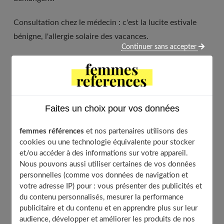
Consultation chez le médecin : c'est la lucite estivale
bénigne, l'allergie solaire des vacances.
Continuer sans accepter
À lire aussi :
Apaiser les coups de soleil
Table of Contents
Faites un choix pour vos données
La lucite estivale, la plus connues des allergies au
soleil
femmes références
et nos partenaires utilisons des
Comment éviter la lucite estivale ?
cookies ou une technologie équivalente pour stocker
Comment traiter la lucite estivale ?
et/ou accéder à des informations sur votre appareil.
Vous avez eu une lucite l’an dernier. Comment
Nous pouvons aussi utiliser certaines de vos données
prévenir sa réapparition ?
personnelles (comme vos données de navigation et
votre adresse IP) pour : vous présenter des publicités et
Produits solaires parfois coupables d’allergies au soleil
du contenu personnalisés, mesurer la performance
Comment les éviter ?
publicitaire et du contenu et en apprendre plus sur leur
Parfums : interdits de plage !
audience, développer et améliorer les produits de nos