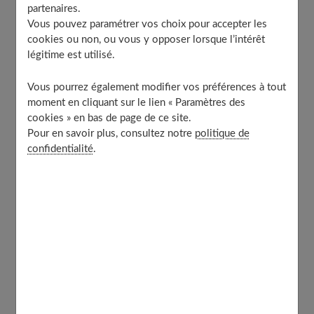
partenaires.
Comment les éviter ?
Vous pouvez paramétrer vos choix pour accepter les
Médicaments + soleil – attention danger !
cookies ou non, ou vous y opposer lorsque l’intérêt
Quelles substances sont en cause ?
légitime est utilisé.
Allergies après un déjeuner sur l’herbe
Vous pourrez également modifier vos préférences à tout
À découvrir aussi
moment en cliquant sur le lien « Paramètres des
cookies » en bas de page de ce site.
Pour en savoir plus, consultez notre
politique de
La lucite estivale, la plus connues des
confidentialité
.
allergies au soleil
Il s'agit d'une affection cutanée dont la fréquence ne
cesse d'augmenter. Elle atteint surtout les femmes, de
plus en plus jeunes (parfois dès l'adolescence), et se
traduit par une éruption, des rougeurs et des
démangeaisons.