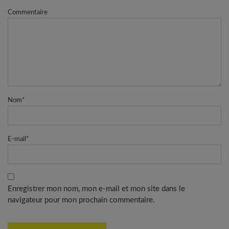
Commentaire
Nom
*
E-mail
*
Enregistrer mon nom, mon e-mail et mon site dans le
navigateur pour mon prochain commentaire.