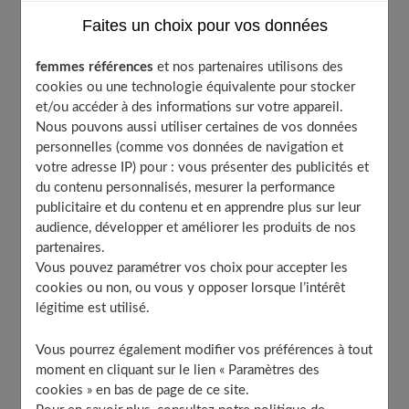
encore nos émotions. Il s'agit d'une réelle prise de
Faites un choix pour vos données
conscience sur toutes interdépendances. L'objectif n'est
femmes références
et nos partenaires utilisons des
plus de traiter un problème, mais un individu. L'idée est
cookies ou une technologie équivalente pour stocker
de trouver une solution durable, et non uniquement un
et/ou accéder à des informations sur votre appareil.
palliatif temporaire. La
dentisterie
est un domaine
Nous pouvons aussi utiliser certaines de vos données
personnelles (comme vos données de navigation et
particulièrement touché par ce genre de nouvelles
votre adresse IP) pour : vous présenter des publicités et
approches. Et pour cause, les bienfaits de la dentisterie
du contenu personnalisés, mesurer la performance
holistique sont nombreux. Comment se déroule une
publicitaire et du contenu et en apprendre plus sur leur
séance ? Quels sont les bénéfices d'une approche
audience, développer et améliorer les produits de nos
partenaires.
holistique des problèmes dentaires ? Pourquoi consulter
Vous pouvez paramétrer vos choix pour accepter les
un spécialiste ? On vous dit tout ce qu'
il faut savoir sur
cookies ou non, ou vous y opposer lorsque l’intérêt
la dentisterie holistique.
légitime est utilisé.
Vous pourrez également modifier vos préférences à tout
Table of Contents
moment en cliquant sur le lien « Paramètres des
cookies » en bas de page de ce site.
Qu’est-ce que la dentisterie holistique ?