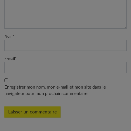
Nom
*
E-mail
*
Enregistrer mon nom, mon e-mail et mon site dans le
navigateur pour mon prochain commentaire.