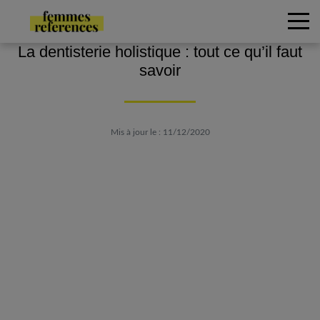
La dentisterie holistique : tout ce qu’il faut
savoir
Mis à jour le : 11/12/2020