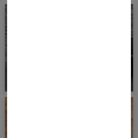
Comment galber et tonifier vos fessiers en un
mois ?