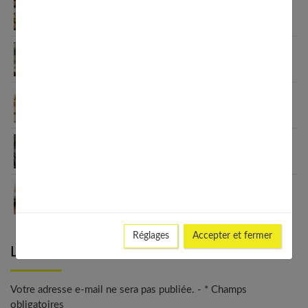
Habitudes quotidiennes pour renforcer
l’immunité familiale
Le minimalisme dans la consommation : choisir la
Slow Life pour moins subir
Soulager les jambes lourdes naturellement : 10
solutions simples qui fonctionnent vraiment
Comment améliorer son espace nuit pour en faire
un véritable cocon ?
Guide complet sur la santé des femmes et
l’hygiène féminine : comprendre et adopter les
bons gestes
Réglages
Accepter et fermer
Laisser un commentaire
Votre adresse e-mail ne sera pas publiée. - * Champs
obligatoires