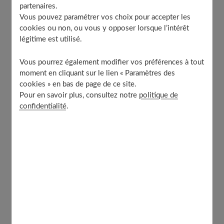
partenaires.
Vous pouvez paramétrer vos choix pour accepter les
cookies ou non, ou vous y opposer lorsque l’intérêt
Table of Contents
légitime est utilisé.
Et si on dédramatisait l’utilisation du préservatif
féminin ?
Vous pourrez également modifier vos préférences à tout
moment en cliquant sur le lien « Paramètres des
Le préservatif féminin : un moyen de contraception
cookies » en bas de page de ce site.
et de prévention véhiculant bon nombre d’idées
reçues
Pour en savoir plus, consultez notre
politique de
confidentialité
.
Finalement, on éprouve des sensations
surprenantes…
À découvrir aussi
Et si on dédramatisait l’utilisation du
préservatif féminin ?
Le mode d’emploi est donné à la fois
sur le carton