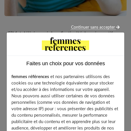
Continuer sans accepter
S’il fut déjà évoqué dans l’antiquité, le préservatif
féminin a fait l’objet au début du XXème siècle d’une
véritable promotion en France notamment, comme
moyen de limiter les naissances. Disparu des usages
pendant des années, il est depuis 1998 à nouveau
Faites un choix pour vos données
commercialisé dans notre pays. Connu comme étant à
la fois un moyen de contraception et de prévention
femmes références
et nos partenaires utilisons des
des IST, il n’est pourtant que très peu utilisé. D’abord,
cookies ou une technologie équivalente pour stocker
car le préservatif masculin est devenu au fil des
et/ou accéder à des informations sur votre appareil.
Nous pouvons aussi utiliser certaines de vos données
années LA norme, mais aussi parce que le préservatif
personnelles (comme vos données de navigation et
féminin embarque dans son sillage un certain nombre
votre adresse IP) pour : vous présenter des publicités et
d’aprioris qui le mystifient. Intriguée par la
du contenu personnalisés, mesurer la performance
méconnaissance que nous avons de cet outil, je l’ai
publicitaire et du contenu et en apprendre plus sur leur
testé pour vous.
audience, développer et améliorer les produits de nos