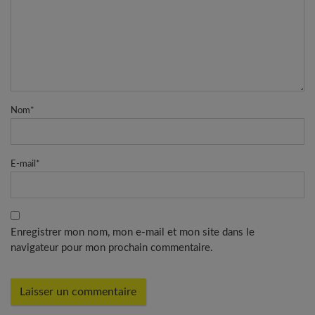
Nom
*
E-mail
*
Enregistrer mon nom, mon e-mail et mon site dans le
navigateur pour mon prochain commentaire.