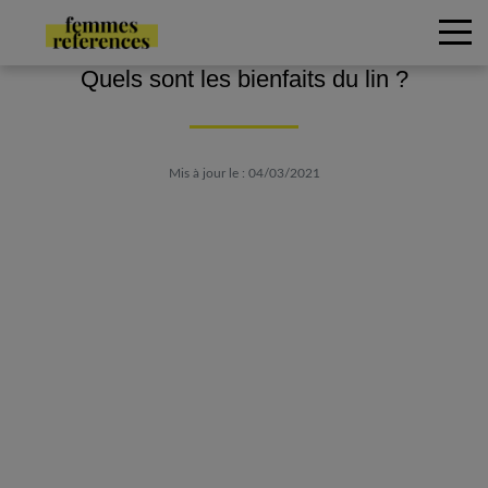
Quels sont les bienfaits du lin ?
Mis à jour le : 04/03/2021