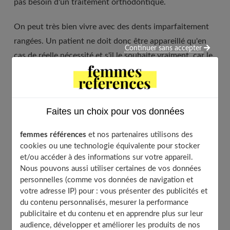
pas besoin d'un traitement orthodontique.
On peut très bien vivre avec des dents imparfaitement
rangées. Un patient ne doit donc être appareillé qu'en
Continuer sans accepter
cas de réelle nécessité et s'il le souhaite vraiment, car le
traitement est astreignant. Et souvent chez l'adulte,
tous les problèmes de chevauchement de dents ne
peuvent être résolus par l'orthodontie seule.
Faites un choix pour vos données
Table of Contents
femmes références
et nos partenaires utilisons des
cookies ou une technologie équivalente pour stocker
À quoi sert un bilan orthodontique ?
et/ou accéder à des informations sur votre appareil.
Quand traiter ?
Nous pouvons aussi utiliser certaines de vos données
personnelles (comme vos données de navigation et
À quel âge ?
votre adresse IP) pour : vous présenter des publicités et
Est-il utile d’arracher des dents et dans quel cas ?
du contenu personnalisés, mesurer la performance
Existe-t-il des contre- indications à la pose d’un
publicitaire et du contenu et en apprendre plus sur leur
appareil fixe ?
audience, développer et améliorer les produits de nos