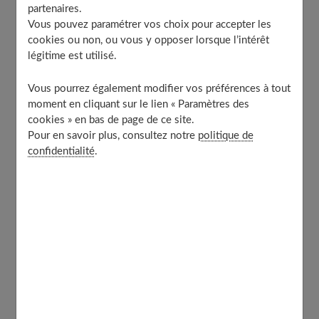
Est-ce douloureux ?
partenaires.
Vous pouvez paramétrer vos choix pour accepter les
Quelle est la durée du traitement ?
cookies ou non, ou vous y opposer lorsque l’intérêt
Est-il vraiment préventif des caries ?
légitime est utilisé.
Dans quel cas est-il utile chez l’adulte ?
Vous pourrez également modifier vos préférences à tout
Et si l’adulte porte des prothèses dentaires ?
moment en cliquant sur le lien « Paramètres des
L’appareil peut-il provoquer des difficultés pour
cookies » en bas de page de ce site.
parler ?
Pour en savoir plus, consultez notre
politique de
Peut-on arrêter- un traitement en cours ?
confidentialité
.
Des conseils pratiques
Et après…
À découvrir aussi
À quoi sert un bilan orthodontique ?
Il permet de faire le point sur un éventuel traitement.