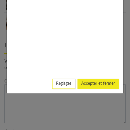
Comment améliorer son espace nuit pour en faire
un véritable cocon ?
Guide complet sur la santé des femmes et
l’hygiène féminine : comprendre et adopter les
bons gestes
Laisser un commentaire
Votre adresse e-mail ne sera pas publiée. - * Champs
obligatoires
Commentaire
Réglages
Accepter et fermer