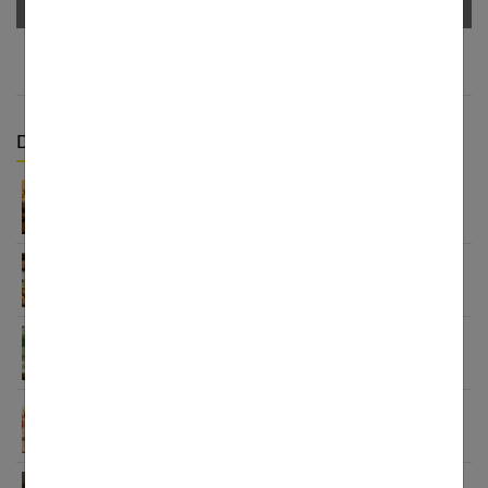
Derniers articles :
Appareil auditif rechargeable : la révolution qui
change tout
Habitudes quotidiennes pour renforcer
l’immunité familiale
Le minimalisme dans la consommation : choisir la
Slow Life pour moins subir
Soulager les jambes lourdes naturellement : 10
solutions simples qui fonctionnent vraiment