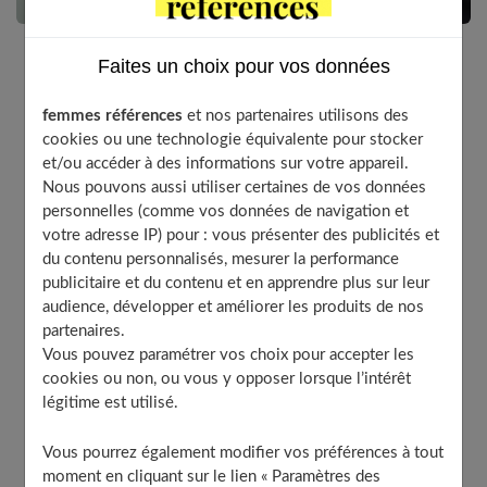
Faites un choix pour vos données
Les hématomes ne sont généralement pas graves mais
disgracieux. Et certaines personnes y sont plus
femmes références
et nos partenaires utilisons des
sujettes que d’autres. Nos conseils pour les traiter et
cookies ou une technologie équivalente pour stocker
et/ou accéder à des informations sur votre appareil.
les prévenir.
Nous pouvons aussi utiliser certaines de vos données
personnelles (comme vos données de navigation et
votre adresse IP) pour : vous présenter des publicités et
du contenu personnalisés, mesurer la performance
Table of Contents
publicitaire et du contenu et en apprendre plus sur leur
Un bleu, c’est la conséquence d’un traumatisme
audience, développer et améliorer les produits de nos
partenaires.
Trop de bleus
Vous pouvez paramétrer vos choix pour accepter les
Que faire ?
cookies ou non, ou vous y opposer lorsque l’intérêt
Objectif prévention
légitime est utilisé.
À découvrir aussi
Vous pourrez également modifier vos préférences à tout
moment en cliquant sur le lien « Paramètres des