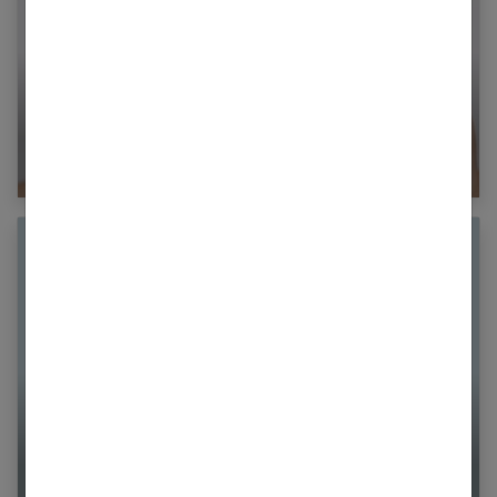
Que faire contre les gencives sensibles ?
Qu’est-ce que le burn-out émotionnel, et
comment le surmonter ?