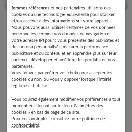
femmes références
et nos partenaires utilisons des
cookies ou une technologie équivalente pour stocker
et/ou accéder à des informations sur votre appareil.
Que faire si cela chatouille sous votre plâtre ? Nos
Nous pouvons aussi utiliser certaines de vos données
personnelles (comme vos données de navigation et
réponses !
votre adresse IP) pour : vous présenter des publicités et
du contenu personnalisés, mesurer la performance
publicitaire et du contenu et en apprendre plus sur leur
Si la démangeaison est diffuse...
audience, développer et améliorer les produits de nos
partenaires.
Vous pouvez paramétrer vos choix pour accepter les
Pas de crainte, il s'agit d'un phénomène banal lié à la
cookies ou non, ou vous y opposer lorsque l’intérêt
légitime est utilisé.
stagnation des peaux mortes. L'absence de frottement a
pour conséquence leur "non-évacuation", ce qui est à
Vous pourrez également modifier vos préférences à tout
l'origine du prurit. Une solution : aider leur élimination
moment en cliquant sur le lien « Paramètres des
avec un sèche-cheveux en position froid.
cookies » en bas de page de ce site.
Pour en savoir plus, consultez notre
politique de
confidentialité
.
Si une sensation de brûlure ou un point