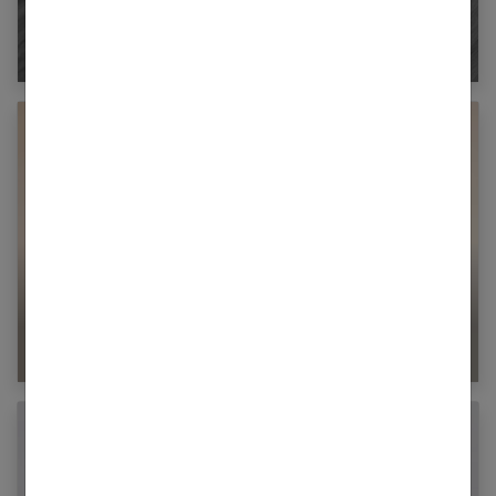
J’ai un œil de perdrix douloureux : que faire ?
Rougeole oreillons varicelle : les adultes aussi
sont concernés