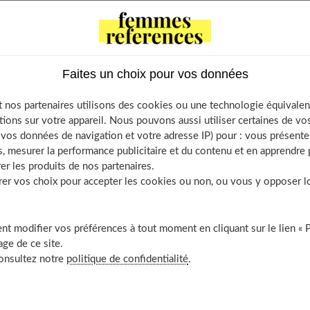
Faites un choix pour vos données
coupe de cheveux à cinquante ans ?
 nos partenaires utilisons des cookies ou une technologie équivalen
etenir votre chevelure
tions sur votre appareil. Nous pouvons aussi utiliser certaines de v
visage
os données de navigation et votre adresse IP) pour : vous présenter
, mesurer la performance publicitaire et du contenu et en apprendre p
 dissimuler certaines rides
er les produits de nos partenaires.
r vos choix pour accepter les cookies ou non, ou vous y opposer lor
t modifier vos préférences à tout moment en cliquant sur le lien « 
ge de ce site.
ir
consultez notre
politique de confidentialité
.
e coupes de cheveux courtes pour femmes de 50 ans
me