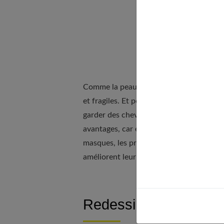
Comme la peau, avec les années, les chev
et fragiles. Et pour ça, la plus jolie cou
garder des cheveux en pleine santé, brilla
avantages, car elle est plus simple à entr
masques, les produits qui permettent de 
améliorent leur tenue et le volume. Ensui
Redessiner l’ovale du