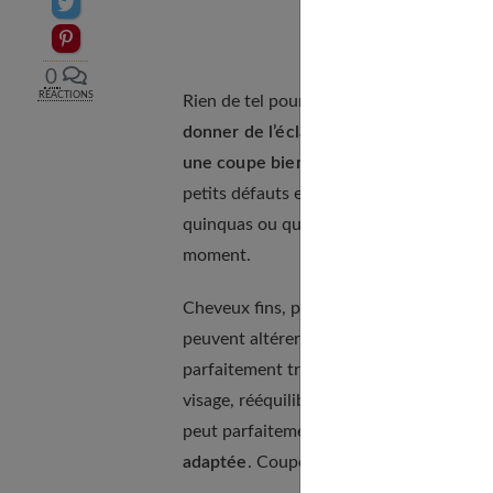
Partager sur Twitter
Epingler sur Pinterest
0
RÉACTIONS
Rien de tel pour remonter le moral qu’un
donner de l’éclat au visage
. En plus, il 
une coupe bien choisie
. Allez voir un 
petits défauts et à mettre en valeur vos
quinquas ou que vous y soyez bien instal
moment.
Cheveux fins, parsemés de blanc, texture
peuvent altérer la beauté de vos cheveux
parfaitement trouver la coiffure idéale po
visage, rééquilibrer les volumes, dissimu
peut parfaitement masquer. À partir de 5
adaptée
. Couper ses cheveux permet de 