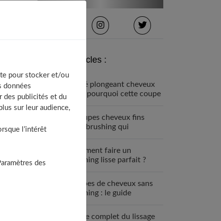
Derniers articles :
te pour stocker et/ou
Carré plongeant cheveux
os données
fins : pourquoi cette coupe
 des publicités et du
est faite pour vous
lus sur leur audience,
7 coupes cheveux fins
sans brushing qui
sque l’intérêt
changent tout (enfin !)
Comment faire un
brushing lisse parfait ?
Paramètres des
Guide étape par étape
Coupes de cheveux sans
brushing : le guide
complet 2025
Guide complet du lissage