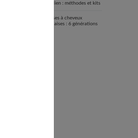
brésilien : méthodes et kits
disponibles
Brosses à cheveux
françaises : 6 générations
de savoir-faire