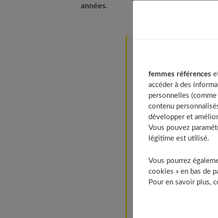
années.
Table of Contents
Pourquoi changer de 
femmes références
et
Nos conseils pour entr
accéder à des informa
Redessiner l’ovale du 
personnelles (comme v
contenu personnalisés
La frange : idéale pour
développer et amélior
Essayez le court
Vous pouvez paramétre
légitime est utilisé.
Effilez les longueurs
Allongez les pattes
Vous pourrez égalemen
Adoucissez la nuque
cookies » en bas de pa
N’hésitez pas à éclairc
Pour en savoir plus, 
Quelques exemples d
Donnez du volu