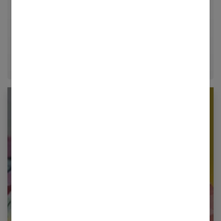
relationnelle. Forte de plusieurs années d'expérience
dans le journalisme lifestyle, je m'efforce de
décrypter le quotidien pour offrir aux femmes des
conseils fiables, inspirants et ancrés dans leur
époque.
Newsletter femmes références
Restez informé en vous inscrivant à notre
newsletter
E-mail