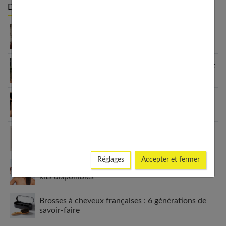
Derniers articles :
Carré plongeant cheveux fins : pourquoi cette
coupe est faite pour vous
7 coupes cheveux fins sans brushing qui changent
tout (enfin !)
Comment faire un brushing lisse parfait ? Guide
étape par étape
Coupes de cheveux sans brushing : le guide
complet 2025
Réglages
Accepter et fermer
Guide complet du lissage brésilien : méthodes et
kits disponibles
Brosses à cheveux françaises : 6 générations de
savoir-faire