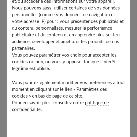
et/ou accéder à des informations sur votre appareil.
Nous pouvons aussi utiliser certaines de vos données
Lavez-les moins souvent :
personnelles (comme vos données de navigation et
Faites attention au séchage de vos cheveux :
votre adresse IP) pour : vous présenter des publicités et
Optez pour les bons outils de coiffage !
du contenu personnalisés, mesurer la performance
publicitaire et du contenu et en apprendre plus sur leur
Bannissez les matières synthétiques :
audience, développer et améliorer les produits de nos
La crème pour les mains ou le visage :
partenaires.
Attention aux changements de température :
Vous pouvez paramétrer vos choix pour accepter les
cookies ou non, ou vous y opposer lorsque l’intérêt
Un peu d’eau pour dompter vos cheveux :
légitime est utilisé.
Faites sécher votre linge à l’air libre :
À découvrir aussi
Vous pourrez également modifier vos préférences à tout
moment en cliquant sur le lien « Paramètres des
cookies » en bas de page de ce site.
Pour en savoir plus, consultez notre
politique de
Pourquoi vos cheveux sont-ils
confidentialité
.
électriques ?
Comme dans le principe de l’aimant, les charges