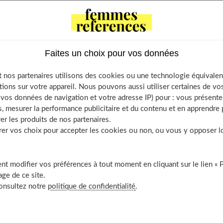
 sur la
Bixie cut.
ts
Faites un choix pour vos données
 Bixie cut ?
 nos partenaires utilisons des cookies ou une technologie équivalen
-elle faite pour moi ?
tions sur votre appareil. Nous pouvons aussi utiliser certaines de v
tenir cette coupe courte ?
os données de navigation et votre adresse IP) pour : vous présenter
, mesurer la performance publicitaire et du contenu et en apprendre p
ations tendances pour adopter la Bixie cut
er les produits de nos partenaires.
 cut met en valeur les cheveux crépus.
r vos choix pour accepter les cookies ou non, ou vous y opposer lor
 cut est idéal pour les visages ovales et allongés.
 vrac de coupe bixie cut
t modifier vos préférences à tout moment en cliquant sur le lien « 
 aussi
ge de ce site.
consultez notre
politique de confidentialité
.