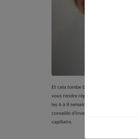
Et cela tombe bien, car toutes les écono
vous rendre régulièrement dans votre salo
les 6 à 8 semaines, est exigée afin qu’il
conseillé d’investir dans des produits co
capillaire.