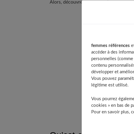
Alors, découvrez tout ce qu’il faut savoir
Table of Conten
Qu’est-ce que la
femmes références
et
La Bixie cut est
accéder à des informa
​​Comment entre
personnelles (comme v
contenu personnalisés
Quelques inspir
développer et amélior
9. La Bixie
Vous pouvez paramétre
10. La Bixie
légitime est utilisé.
Autres idées en
Vous pourrez égalemen
À découvrir
cookies » en bas de pa
Pour en savoir plus, 