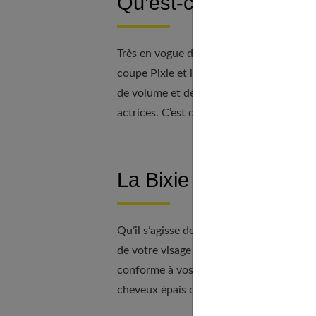
Qu’est-ce que la Bixie
Très en vogue dans les années 90, la Bix
coupe Pixie et le bob. Le jeu des différe
de volume et de mouvement. Cette coupe
actrices. C’est d’ailleurs le look capilla
La Bixie cut est-elle f
Qu’il s’agisse de la Bixie cut ou d’une a
de votre visage et la nature de vos cheve
conforme à vos attentes. Au niveau de la t
cheveux épais comme aux fins, aux liss