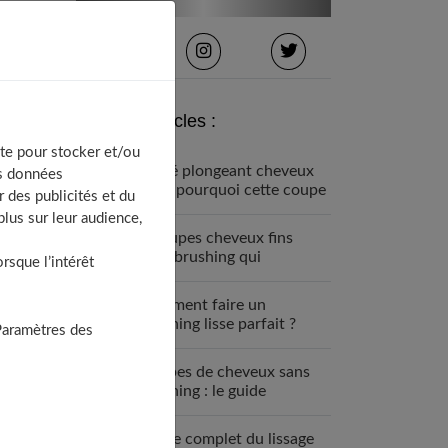
Derniers articles :
te pour stocker et/ou
Carré plongeant cheveux
os données
fins : pourquoi cette coupe
 des publicités et du
est faite pour vous
lus sur leur audience,
7 coupes cheveux fins
sans brushing qui
sque l’intérêt
changent tout (enfin !)
Comment faire un
brushing lisse parfait ?
Paramètres des
Guide étape par étape
Coupes de cheveux sans
brushing : le guide
complet 2025
Guide complet du lissage