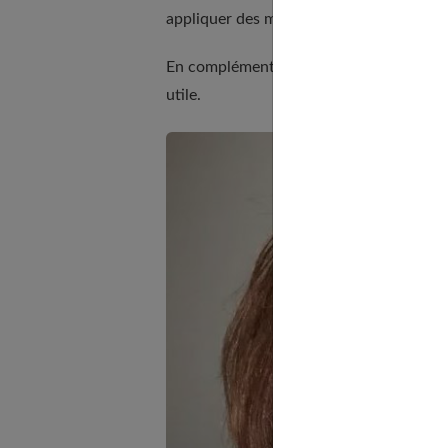
appliquer des masques capillaires, du sé
En complément, notre article sur
Commen
utile.