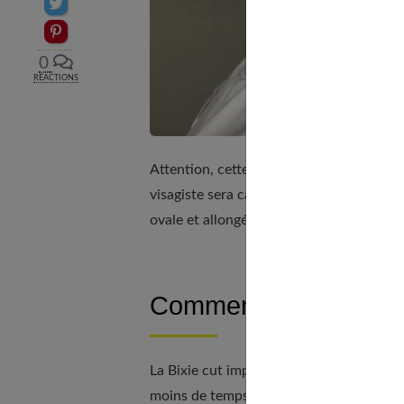
Partager sur Twitter
Epingler sur Pinterest
0
RÉACTIONS
Attention, cette coupe ne convient pas v
visagiste sera capable de vous conseiller
ovale et allongée, alors vous pouvez fonc
​​Comment entretenir c
La Bixie cut impose beaucoup moins de s
moins de temps à vous sécher et à vous 