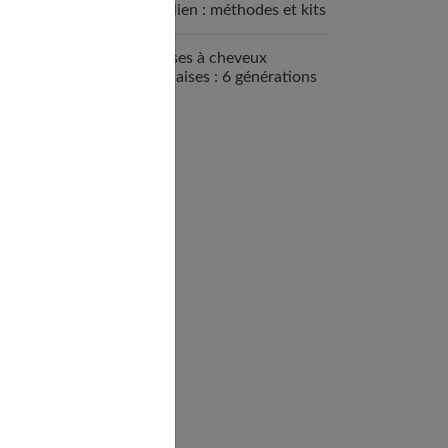
brésilien : méthodes et kits
disponibles
Brosses à cheveux
françaises : 6 générations
de savoir-faire