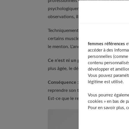
professionnels sont face à leur propre é
psychologiquement fondée. Ou il n'y a p
observations
, ils décident d'opérer ou 
Techniquement, le lifting d'une femme je
certains muscles du visage et retire la p
femmes références
et
le menton. L'anesthésie est générale (ne
accéder à des informa
personnelles (comme v
Ce n'est ni un petit lift, ni une opérati
contenu personnalisés
plus âgée, le décollement de la peau es
développer et amélior
Vous pouvez paramétre
légitime est utilisé.
Conséquence :
après l'opération, l'œdèm
reprendre son travail après deux, trois j
Vous pourrez égalemen
Est-ce que le relâchement revient vite ?
cookies » en bas de pa
Pour en savoir plus, 