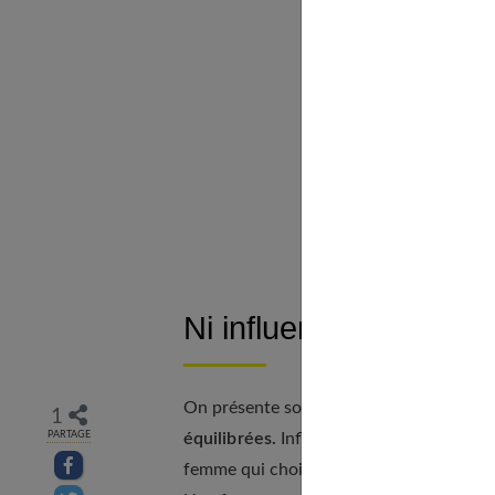
Table
Ni 
Ni influencée, ni dépr
On présente souvent les femmes qui ont
1
PARTAGE
équilibrées.
Influencées par leur chirurg
Partager sur facebook
femme qui choisi de se faire opérer et qu