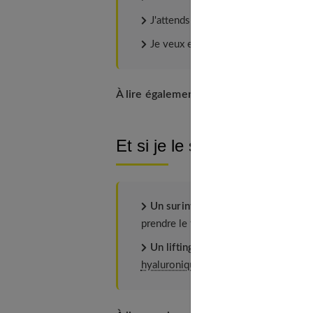
J'attends trop de l'opération.
Je veux effacer mes rides.
À lire également :
Chirurgie esthétique : 
Et si je le souhaite quand
Un surinvestissement psychologiq
prendre le temps de comprendre et acc
Un lifting n'enlève pas les rides a
hyaluronique
ou de toxine botulique,