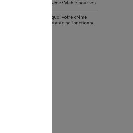
collagène Valebio pour vos
articulations ?
Pourquoi votre crème
hydratante ne fonctionne
pas ?