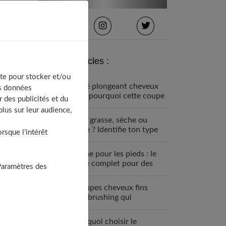
Derniers articles :
te pour stocker et/ou
Carré plongeant cheveux
os données
fins : pourquoi cette coupe
 des publicités et du
est faite pour vous
lus sur leur audience,
Peau grasse, sèche ou
mixte ? Identifie ton type
sque l’intérêt
de peau visage
Crème pour les pieds : le
guide complet pour des
Paramètres des
talons parfaits
7 coupes cheveux fins
sans brushing qui
changent tout (enfin !)
Pourquoi choisir le