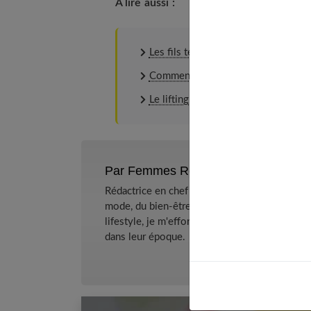
À lire aussi :
Les fils tenseurs : tout ce qu’il faut
Comment rajeunir son visage : guid
Le lifting : est-ce fait pour moi ?
Par Femmes References
Rédactrice en chef et chercheuse de tendance
mode, du bien-être et de la psychologie relat
lifestyle, je m'efforce de décrypter le quotidi
dans leur époque.