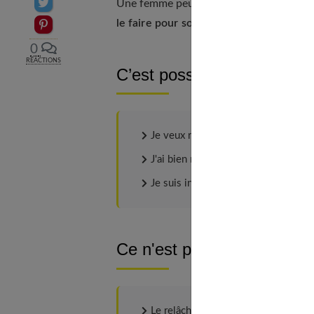
Partager sur Twitter
Une femme peut choisir de le faire non pa
le faire pour soi
, et non pour les autres.
Epingler sur Pinterest
0
RÉACTIONS
C’est possible si…
Je veux rajeunir mon visage. L'oval
J'ai bien réfléchi, ma demande n'est
Je suis informée des suites opérato
Ce n'est pas possible si...
Le relâchement cutané est impercepti