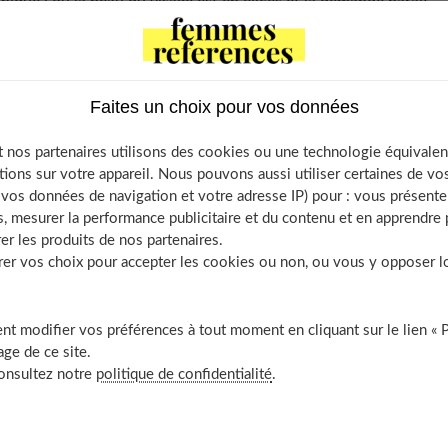
thique : ou la peau du visage est en excès et la demande paraît
as de relâchement cutané et le défaut est exagéré. Selon ces
non.
Faites un choix pour vos données
une se déroule comme tous les autres. Il remet en tension
eau en excès. Au besoin, une lipoaspiration enlève la graisse sous
 nos partenaires utilisons des cookies ou une technologie équivalen
uroanalgésie) et une nuit d'hospitalisation est recommandée.
tions sur votre appareil. Nous pouvons aussi utiliser certaines de v
os données de navigation et votre adresse IP) pour : vous présenter
on de rien du tout
. Comparé à un lifting classique d'une femme
, mesurer la performance publicitaire et du contenu et en apprendre p
t moins important. Le traumatisme est moins grand.
er les produits de nos partenaires.
r vos choix pour accepter les cookies ou non, ou vous y opposer lor
e et les bleus sont réduits. La récupération est rapide, on peut
ours de repos. Les cicatrices sont dissimulées dans les cheveux.
t modifier vos préférences à tout moment en cliquant sur le lien « 
Le résultat est conservé, mais il n'empêche pas de vieillir !
ge de ce site.
consultez notre
politique de confidentialité
.